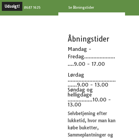
Udsolgt!
8687 1625
Se åbningstider
Åbningstider
Mandag -
Fredag....................
....9.00 - 17.00
Lørdag
...............................
......9.00 - 13.00
Søndag og
helligdage
................10.00 -
13.00
Selvbetjening efter
lukketid, hvor man kan
købe buketter,
Sammeplantninger og