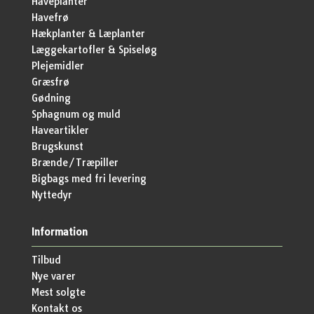
Haveplanter
Havefrø
Hækplanter & Læplanter
Læggekartofler & Spiseløg
Plejemidler
Græsfrø
Gødning
Sphagnum og muld
Haveartikler
Brugskunst
Brænde/Træpiller
Bigbags med fri levering
Nyttedyr
Information
Tilbud
Nye varer
Mest solgte
Kontakt os