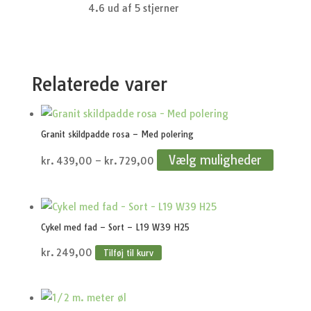
4.6 ud af 5 stjerner
Relaterede varer
Granit skildpadde rosa – Med polering
Prisinterval:
Vælg muligheder
kr.
439,00
–
kr.
729,00
kr.439,00
til
kr.729,00
Cykel med fad – Sort – L19 W39 H25
kr.
249,00
Tilføj til kurv