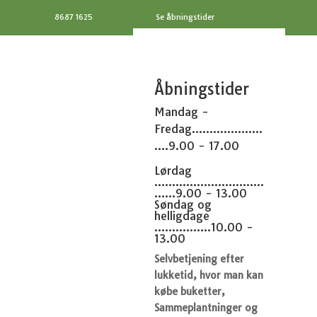
8687 1625
Se åbningstider
Åbningstider
Mandag -
Fredag....................
....9.00 - 17.00
Lørdag
...............................
......9.00 - 13.00
Søndag og
helligdage
................10.00 -
13.00
Selvbetjening efter
lukketid, hvor man kan
købe buketter,
Sammeplantninger og