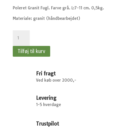
Poleret Granit Fugl. Farve grå. L:7-11 cm. 0,5kg.
Materiale: granit (håndbearbejdet)
Poleret
Granit
Fugl
Tilføj til kurv
-
grå
antal
Fri fragt
Ved køb over 2000,-
Levering
1-5 hverdage
Trustpilot