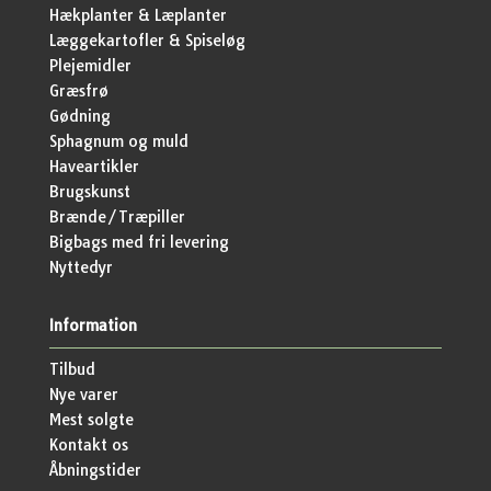
Hækplanter & Læplanter
Læggekartofler & Spiseløg
Plejemidler
Græsfrø
Gødning
Sphagnum og muld
Haveartikler
Brugskunst
Brænde/Træpiller
Bigbags med fri levering
Nyttedyr
Information
Tilbud
Nye varer
Mest solgte
Kontakt os
Åbningstider