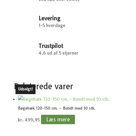
Levering
1-5 hverdage
Trustpilot
4.6 ud af 5 stjerner
Relaterede varer
Udsolgt!
Udsolgt!
Udsolgt!
Udsolgt!
Udsolgt!
Bøgehæk 120-150 cm. – Bundt med 10 stk.
Læs mere
kr.
499,95