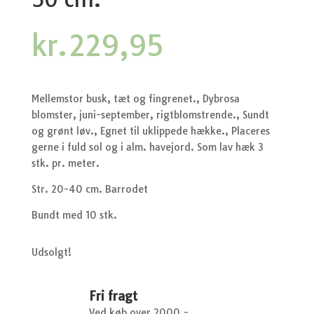
kr.
229,95
Mellemstor busk, tæt og fingrenet., Dybrosa
blomster, juni-september, rigtblomstrende., Sundt
og grønt løv., Egnet til uklippede hække., Placeres
gerne i fuld sol og i alm. havejord. Som lav hæk 3
stk. pr. meter.
Str. 20-40 cm. Barrodet
Bundt med 10 stk.
Udsolgt!
Fri fragt
Ved køb over 2000,-