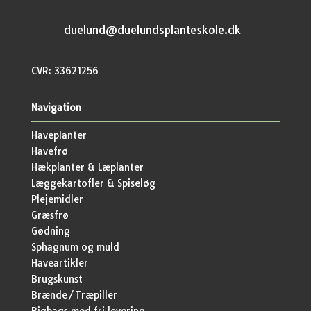
duelund@duelundsplanteskole.dk
CVR: 33621256
Navigation
Haveplanter
Havefrø
Hækplanter & Læplanter
Læggekartofler & Spiseløg
Plejemidler
Græsfrø
Gødning
Sphagnum og muld
Haveartikler
Brugskunst
Brænde/Træpiller
Bigbags med fri levering