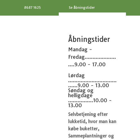
8687 1625
Se åbningstider
Åbningstider
Mandag -
Fredag....................
....9.00 - 17.00
Lørdag
...............................
......9.00 - 13.00
Søndag og
helligdage
................10.00 -
13.00
Selvbetjening efter
lukketid, hvor man kan
købe buketter,
Sammeplantninger og