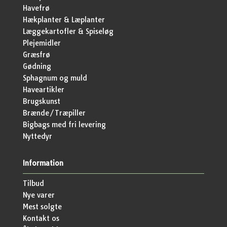
Havefrø
Hækplanter & Læplanter
Læggekartofler & Spiseløg
Plejemidler
Græsfrø
Gødning
Sphagnum og muld
Haveartikler
Brugskunst
Brænde/Træpiller
Bigbags med fri levering
Nyttedyr
Information
Tilbud
Nye varer
Mest solgte
Kontakt os