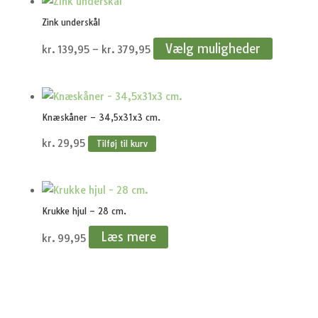
Zink underskål
Prisinterval:
Vælg muligheder
kr.
139,95
–
kr.
379,95
kr.139,95
til
kr.379,95
Knæskåner – 34,5x31x3 cm.
kr.
29,95
Tilføj til kurv
Krukke hjul – 28 cm.
Læs mere
kr.
99,95