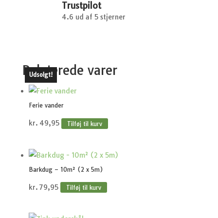
Trustpilot
4.6 ud af 5 stjerner
Relaterede varer
Udsolgt!
Ferie vander
kr.
49,95
Tilføj til kurv
Barkdug – 10m² (2 x 5m)
kr.
79,95
Tilføj til kurv