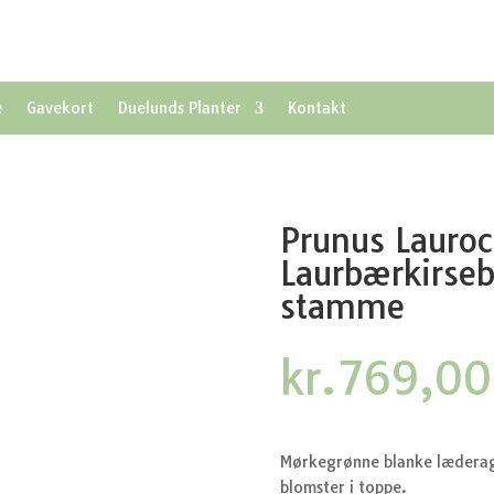
e
Gavekort
Duelunds Planter
Kontakt
Prunus Lauroc
Laurbærkirse
stamme
kr.
769,00
Mørkegrønne blanke læderagt
blomster i toppe.