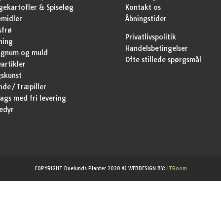
ekartofler & Spiseløg
Kontakt os
emidler
Åbningstider
sfrø
Privatlivspolitik
ning
Handelsbetingelser
agnum og muld
Ofte stillede spørgsmål
artikler
skunst
nde/Træpiller
ags med fri levering
edyr
COPYRIGHT Duelunds Planter 2020 © WEBDESIGN BY:
ITRoom