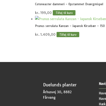
Cotoneaster dammeri – Opstammet Dværgmispel
kr.
199,00
Tilføj til kurv
Prunus serrulata Kanzan – Japansk Kirsebær – 15
kr.
1.409,00
Tilføj til kurv
Navi
Duelunds planter
Århusvej 30, 8882
Have
Fårvang
Hav
Hækp