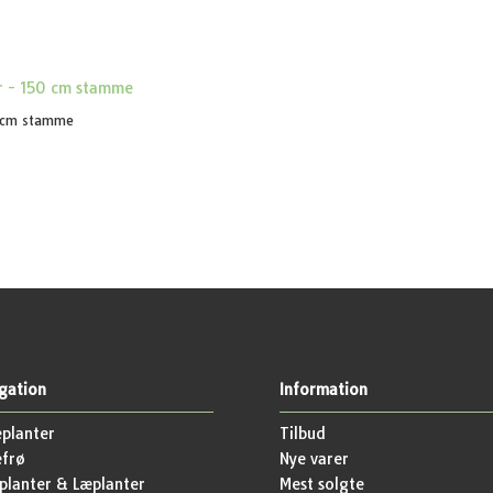
0 cm stamme
gation
Information
planter
Tilbud
efrø
Nye varer
lanter & Læplanter
Mest solgte