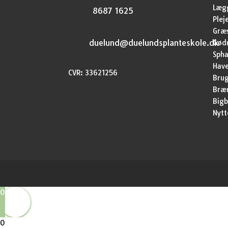
Lægg
8687 1625
Plej
Græ
duelund@duelundsplanteskole.dk
Gød
Sph
Have
CVR: 33621256
Brug
Bræ
Bigb
Nytt
0
0