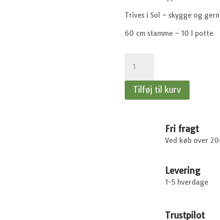
Trives i Sol – skygge og gern
60 cm stamme – 10 l potte
Prunus
Laurocerasus
Otto
Tilføj til kurv
Luyken
–
Laurbærkirsebær
på
Fri fragt
stamme
Ved køb over 2
-
60
Levering
stamme
1-5 hverdage
antal
Trustpilot