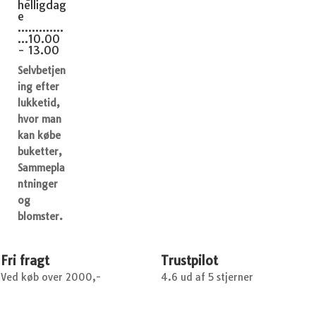
helligdag
e
.............
...10.00
- 13.00
Selvbetjen
ing efter
lukketid,
hvor man
kan købe
buketter,
Sammepla
ntninger
og
blomster.
Fri fragt
Trustpilot
Ved køb over 2000,-
4.6 ud af 5 stjerner