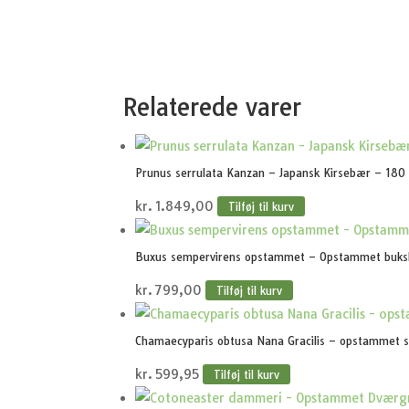
Relaterede varer
Prunus serrulata Kanzan – Japansk Kirsebær – 18
kr.
1.849,00
Tilføj til kurv
Buxus sempervirens opstammet – Opstammet buk
kr.
799,00
Tilføj til kurv
Chamaecyparis obtusa Nana Gracilis – opstammet s
kr.
599,95
Tilføj til kurv