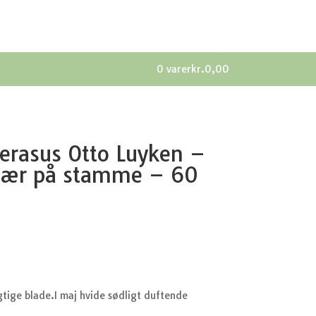
0 varer
kr.0,00
erasus Otto Luyken –
bær på stamme – 60
ige blade.I maj hvide sødligt duftende