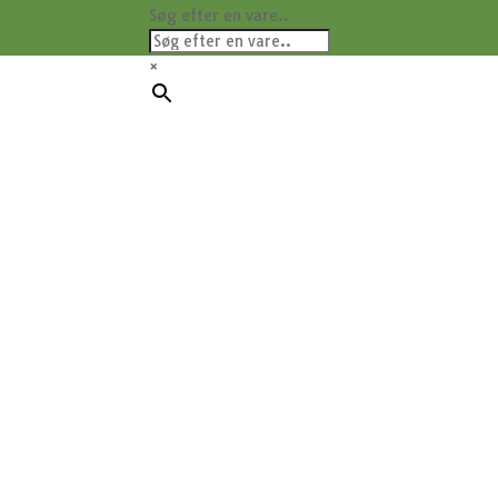
Søg efter en vare..
×