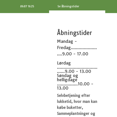
8687 1625
Se åbningstider
Åbningstider
Mandag -
Fredag....................
....9.00 - 17.00
Lørdag
...............................
......9.00 - 13.00
Søndag og
helligdage
................10.00 -
13.00
Selvbetjening efter
lukketid, hvor man kan
købe buketter,
Sammeplantninger og