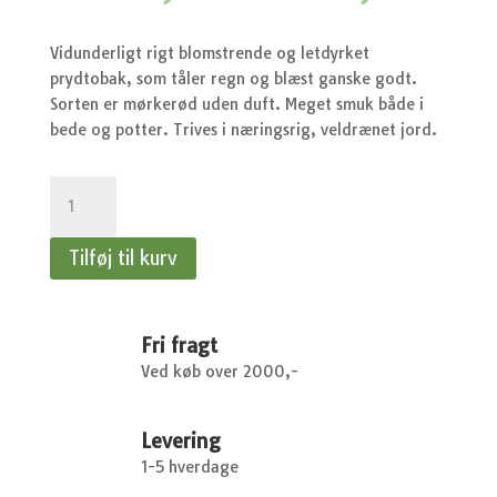
oprindelige
akt
pris
pri
var:
er:
Vidunderligt rigt blomstrende og letdyrket
kr.37,95.
kr.
prydtobak, som tåler regn og blæst ganske godt.
Sorten er mørkerød uden duft. Meget smuk både i
bede og potter. Trives i næringsrig, veldrænet jord.
Prydtobak
-
Prydtobak,
Tilføj til kurv
Crismson
Bedder,
rød
antal
Fri fragt
Ved køb over 2000,-
Levering
1-5 hverdage