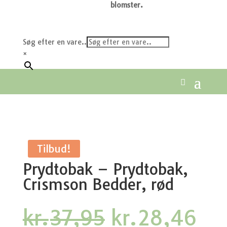
blomster.
Søg efter en vare..
×
Tilbud!
Prydtobak – Prydtobak,
Crismson Bedder, rød
Den
De
kr.
37,95
kr.
28,46