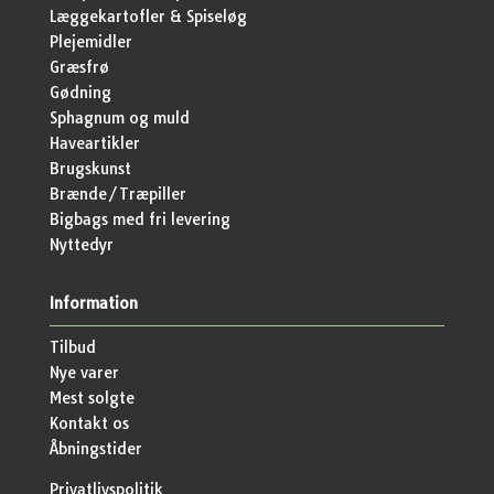
Læggekartofler & Spiseløg
Plejemidler
Græsfrø
Gødning
Sphagnum og muld
Haveartikler
Brugskunst
Brænde/Træpiller
Bigbags med fri levering
Nyttedyr
Information
Tilbud
Nye varer
Mest solgte
Kontakt os
Åbningstider
Privatlivspolitik