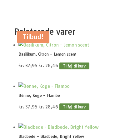
Relaterede varer
Tilbud!
Tilbud!
Tilbud!
Tilbud!
Tilbud!
Basilikum, Citron – Lemon scent
Den
Den
kr.
37,95
kr.
28,46
Tilføj til kurv
oprindelige
aktuelle
pris
pris
var:
er:
Bønne, Koge – Flambo
kr.37,95.
kr.28,46.
Den
Den
kr.
37,95
kr.
28,46
Tilføj til kurv
oprindelige
aktuelle
pris
pris
var:
er:
Bladbede – Bladbede, Bright Yellow
kr.37,95.
kr.28,46.