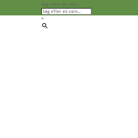
Søg efter en vare..
×