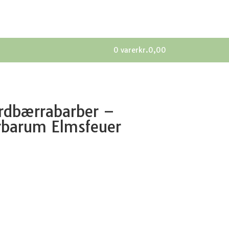
0 varer
kr.0,00
rdbærrabarber –
barum Elmsfeuer