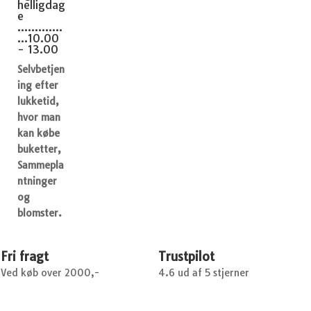
helligdag
e
.............
...10.00
- 13.00
Selvbetjen
ing efter
lukketid,
hvor man
kan købe
buketter,
Sammepla
ntninger
og
blomster.
Fri fragt
Trustpilot
Ved køb over 2000,-
4.6 ud af 5 stjerner