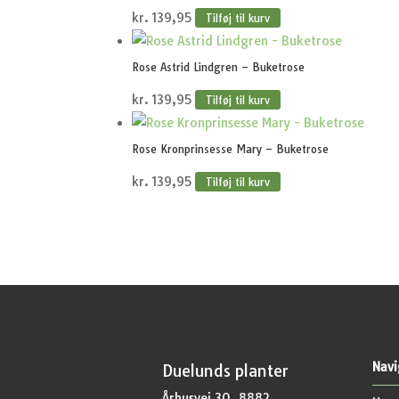
kr.
139,95
Tilføj til kurv
Rose Astrid Lindgren – Buketrose
kr.
139,95
Tilføj til kurv
Rose Kronprinsesse Mary – Buketrose
kr.
139,95
Tilføj til kurv
Navi
Duelunds planter
Århusvej 30, 8882