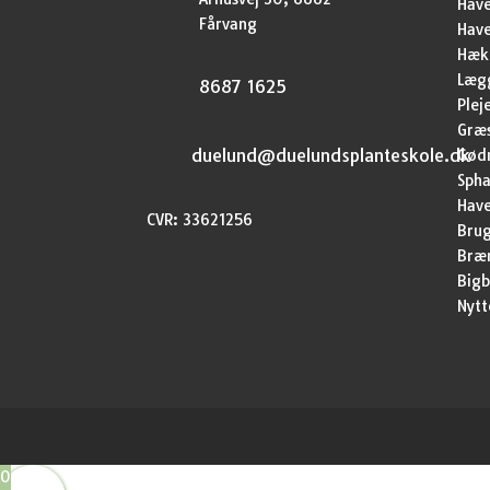
Have
Fårvang
Hav
Hækp
Lægg
8687 1625
Plej
Græ
duelund@duelundsplanteskole.dk
Gød
Sph
Have
CVR: 33621256
Brug
Bræ
Bigb
Nytt
0