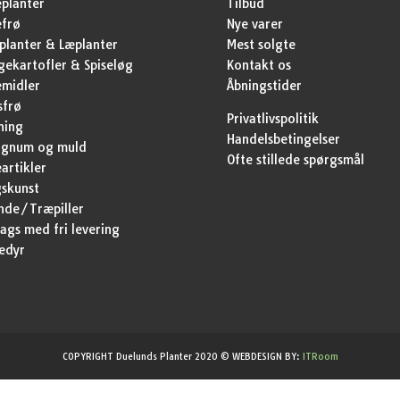
planter
Tilbud
efrø
Nye varer
lanter & Læplanter
Mest solgte
ekartofler & Spiseløg
Kontakt os
emidler
Åbningstider
sfrø
Privatlivspolitik
ning
Handelsbetingelser
agnum og muld
Ofte stillede spørgsmål
artikler
skunst
nde/Træpiller
ags med fri levering
edyr
COPYRIGHT Duelunds Planter 2020 © WEBDESIGN BY:
ITRoom