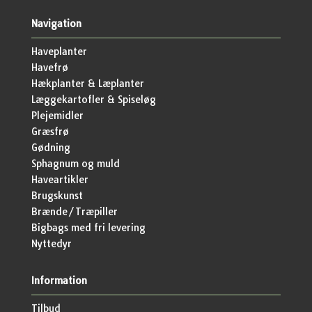
Navigation
Haveplanter
Havefrø
Hækplanter & Læplanter
Læggekartofler & Spiseløg
Plejemidler
Græsfrø
Gødning
Sphagnum og muld
Haveartikler
Brugskunst
Brænde/Træpiller
Bigbags med fri levering
Nyttedyr
Information
Tilbud