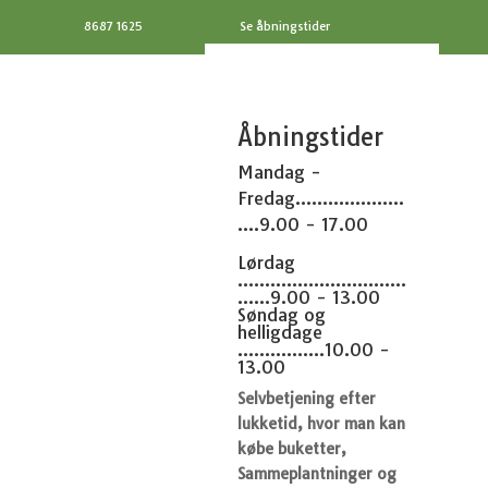
8687 1625
Se åbningstider
Åbningstider
Mandag -
Fredag....................
....9.00 - 17.00
Lørdag
...............................
......9.00 - 13.00
Søndag og
helligdage
................10.00 -
13.00
Selvbetjening efter
lukketid, hvor man kan
købe buketter,
Sammeplantninger og