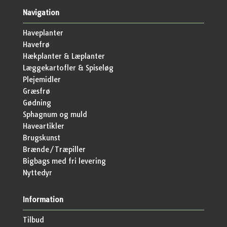
Navigation
Haveplanter
Havefrø
Hækplanter & Læplanter
Læggekartofler & Spiseløg
Plejemidler
Græsfrø
Gødning
Sphagnum og muld
Haveartikler
Brugskunst
Brænde/Træpiller
Bigbags med fri levering
Nyttedyr
Information
Tilbud