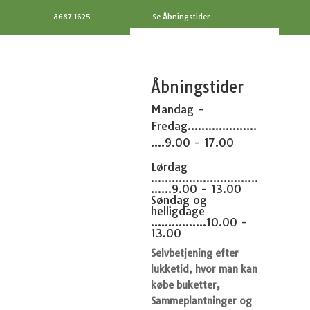
8687 1625
Se åbningstider
Åbningstider
Mandag -
Fredag....................
....9.00 - 17.00
Lørdag
...............................
......9.00 - 13.00
Søndag og
helligdage
................10.00 -
13.00
Selvbetjening efter
lukketid, hvor man kan
købe buketter,
Sammeplantninger og