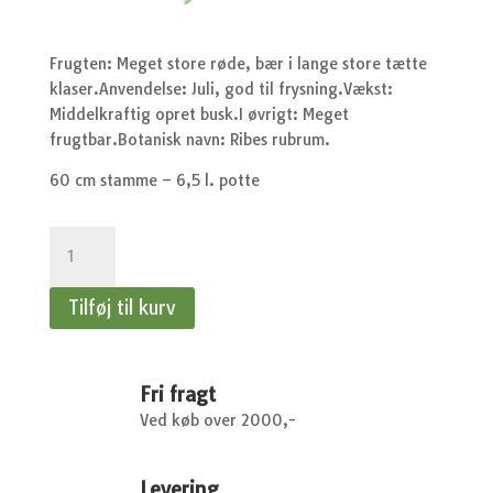
Frugten: Meget store røde, bær i lange store tætte
klaser.Anvendelse: Juli, god til frysning.Vækst:
Middelkraftig opret busk.I øvrigt: Meget
frugtbar.Botanisk navn: Ribes rubrum.
60 cm stamme – 6,5 l. potte
Ribs
på
stamme
Tilføj til kurv
-
Rovada
-
60
Fri fragt
cm
Ved køb over 2000,-
stamme
antal
Levering