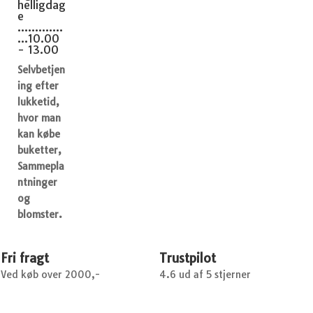
helligdag
e
.............
...10.00
- 13.00
Selvbetjen
ing efter
lukketid,
hvor man
kan købe
buketter,
Sammepla
ntninger
og
blomster.
Fri fragt
Trustpilot
Ved køb over 2000,-
4.6 ud af 5 stjerner