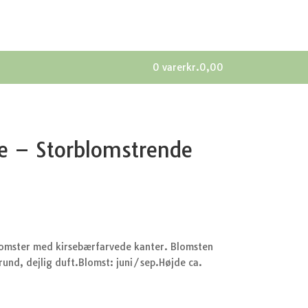
0 varer
kr.0,00
e – Storblomstrende
omster med kirsebærfarvede kanter. Blomsten
rund, dejlig duft.Blomst: juni/sep.Højde ca.