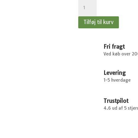
Rose
Nostalgie
-
Tilføj til kurv
Storblomstrende
antal
Fri fragt
Ved køb over 2
Levering
1-5 hverdage
Trustpilot
4.6 ud af 5 stjer