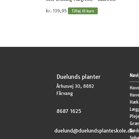
kr.
139,95
Tilføj til kurv
Navi
Duelunds planter
Århusvej 30, 8882
Have
Fårvang
Hav
Hækp
Lægg
8687 1625
Plej
Græ
duelund@duelundsplanteskole.dk
Gød
Sph