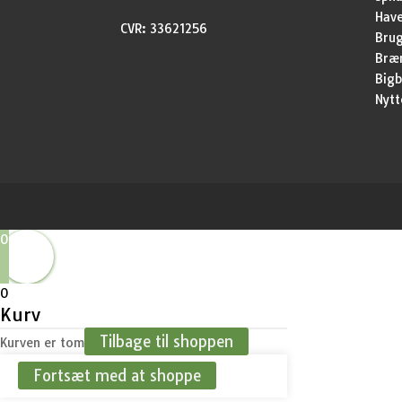
Have
CVR: 33621256
Brug
Bræ
Bigb
Nytt
0
0
Kurv
Tilbage til shoppen
Kurven er tom
Fortsæt med at shoppe