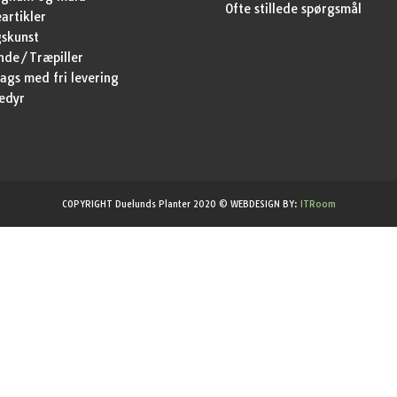
Ofte stillede spørgsmål
artikler
skunst
nde/Træpiller
ags med fri levering
edyr
COPYRIGHT Duelunds Planter 2020 © WEBDESIGN BY:
ITRoom