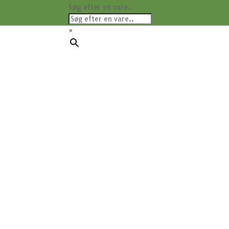
Søg efter en vare..
×