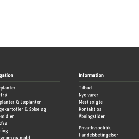
gation
Information
planter
Tilbud
efrø
Nye varer
lanter & Læplanter
Mest solgte
ekartofler & Spiseløg
Kontakt os
emidler
Åbningstider
sfrø
Privatlivspolitik
ning
Handelsbetingelser
agnum og muld