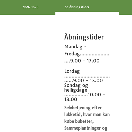
8687 1625
Se åbningstider
Åbningstider
Mandag -
Fredag....................
....9.00 - 17.00
Lørdag
...............................
......9.00 - 13.00
Søndag og
helligdage
................10.00 -
13.00
Selvbetjening efter
lukketid, hvor man kan
købe buketter,
Sammeplantninger og