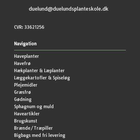
duelund@duelundsplanteskole.dk
CVR: 33621256
Navigation
Haveplanter
Havefrø
Hækplanter & Læplanter
Læggekartofler & Spiseløg
Plejemidler
Græsfrø
Gødning
Sphagnum og muld
Haveartikler
Brugskunst
Brænde/Træpiller
Bigbags med fri levering