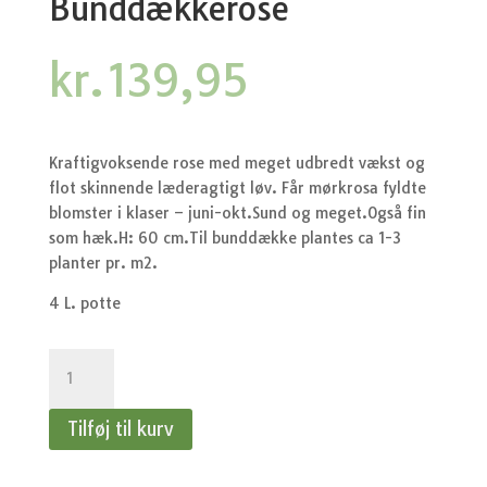
Bunddækkerose
kr.
139,95
Kraftigvoksende rose med meget udbredt vækst og
flot skinnende læderagtigt løv. Får mørkrosa fyldte
blomster i klaser – juni-okt.Sund og meget.Også fin
som hæk.H: 60 cm.Til bunddække plantes ca 1-3
planter pr. m2.
4 L. potte
Rose
Pink
fairy
Tilføj til kurv
-
Bunddækkerose
antal