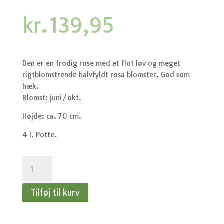
kr.
139,95
Den er en frodig rose med et flot løv og meget
rigtblomstrende halvfyldt rosa blomster. God som
hæk.
Blomst: juni/okt.
Højde: ca. 70 cm.
4 l. Potte.
Rose
Sommerwind
-
Tilføj til kurv
Bunddækkerose
antal