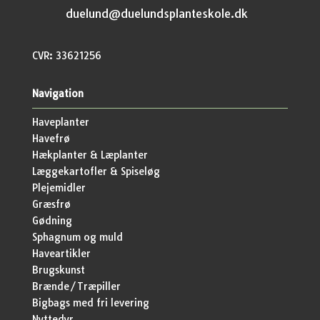
duelund@duelundsplanteskole.dk
CVR: 33621256
Navigation
Haveplanter
Havefrø
Hækplanter & Læplanter
Læggekartofler & Spiseløg
Plejemidler
Græsfrø
Gødning
Sphagnum og muld
Haveartikler
Brugskunst
Brænde/Træpiller
Bigbags med fri levering
Nyttedyr