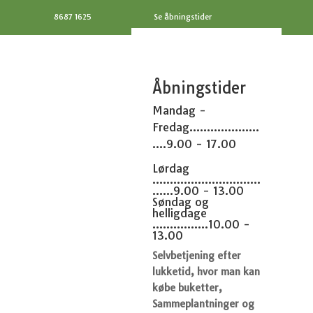
8687 1625
Se åbningstider
Åbningstider
Mandag -
Fredag....................
....9.00 - 17.00
Lørdag
...............................
......9.00 - 13.00
Søndag og
helligdage
................10.00 -
13.00
Selvbetjening efter
lukketid, hvor man kan
købe buketter,
Sammeplantninger og