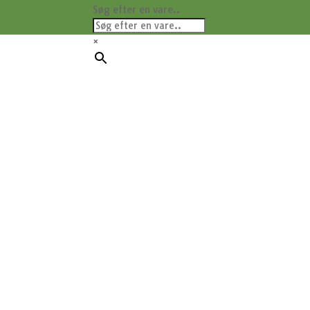
Søg efter en vare..
×