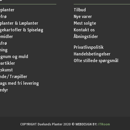
planter
Tilbud
efrø
Nye varer
lanter & Læplanter
Mest solgte
ekartofler & Spiseløg
Kontakt os
emidler
Åbningstider
sfrø
Privatlivspolitik
ning
Handelsbetingelser
agnum og muld
Ofte stillede spørgsmål
artikler
skunst
nde/Træpiller
ags med fri levering
edyr
COPYRIGHT Duelunds Planter 2020 © WEBDESIGN BY:
ITRoom