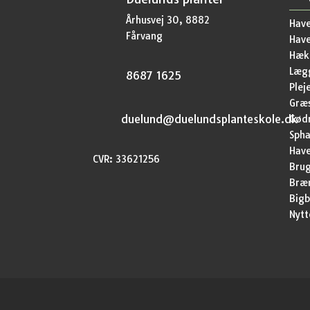
Århusvej 30, 8882
Have
Fårvang
Hav
Hækp
Lægg
8687 1625
Plej
Græ
duelund@duelundsplanteskole.dk
Gød
Sph
Have
CVR: 33621256
Brug
Bræ
Bigb
Nytt