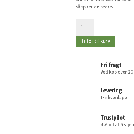
så spirer de bedre.
Ærteblomst,
Villa
Roma
Tilføj til kurv
White
&
Rose
antal
Fri fragt
Ved køb over 2
Levering
1-5 hverdage
Trustpilot
4.6 ud af 5 stjer