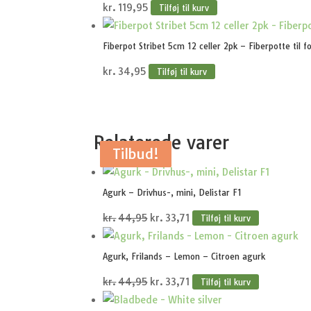
kr.
119,95
Tilføj til kurv
kr.319,95.
kr.279,95.
Fiberpot Stribet 5cm 12 celler 2pk – Fiberpotte til f
kr.
34,95
Tilføj til kurv
Relaterede varer
Tilbud!
Tilbud!
Tilbud!
Tilbud!
Tilbud!
Agurk – Drivhus-, mini, Delistar F1
Den
Den
kr.
44,95
kr.
33,71
Tilføj til kurv
oprindelige
aktuelle
pris
pris
Agurk, Frilands – Lemon – Citroen agurk
var:
er:
Den
Den
kr.
44,95
kr.
33,71
Tilføj til kurv
kr.44,95.
kr.33,71.
oprindelige
aktuelle