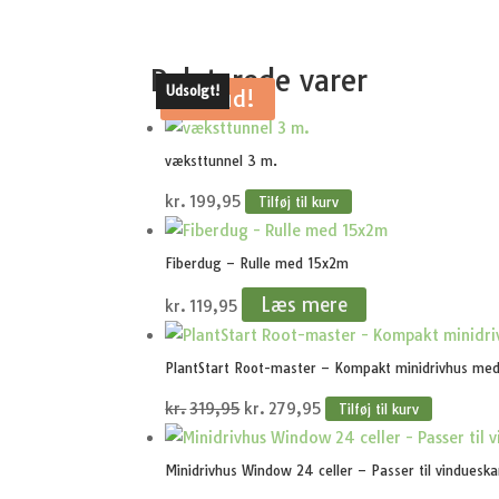
Relaterede varer
Udsolgt!
Tilbud!
væksttunnel 3 m.
kr.
199,95
Tilføj til kurv
Fiberdug – Rulle med 15x2m
Læs mere
kr.
119,95
PlantStart Root-master – Kompakt minidrivhus me
Den
Den
kr.
319,95
kr.
279,95
Tilføj til kurv
oprindelige
aktuelle
pris
pris
Minidrivhus Window 24 celler – Passer til vinduesk
var:
er: