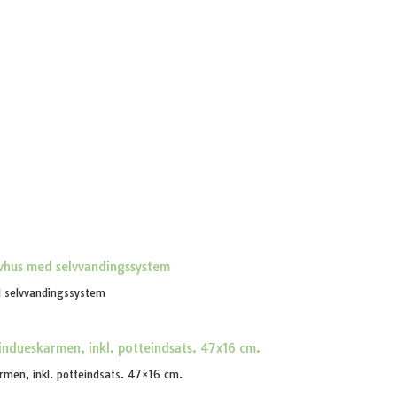
d selvvandingssystem
armen, inkl. potteindsats. 47×16 cm.