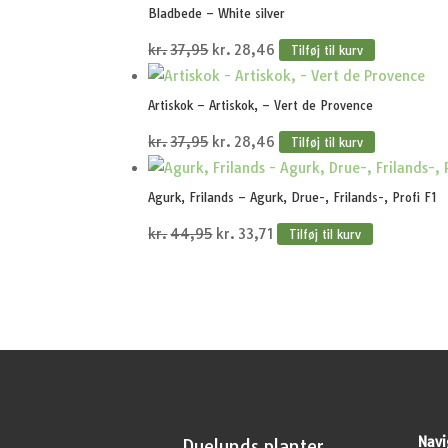
pris
pris
Bladbede – White silver
var:
er:
Den
Den
kr.
37,95
kr.
28,46
Tilføj til kurv
kr.44,95.
kr.33,71.
oprindelige
aktuelle
pris
pris
Artiskok – Artiskok, – Vert de Provence
var:
er:
Den
Den
kr.
37,95
kr.
28,46
Tilføj til kurv
kr.37,95.
kr.28,46.
oprindelige
aktuelle
pris
pris
Agurk, Frilands – Agurk, Drue-, Frilands-, Profi F1
var:
er:
Den
Den
kr.
44,95
kr.
33,71
Tilføj til kurv
kr.37,95.
kr.28,46.
oprindelige
aktuelle
pris
pris
var:
er:
kr.44,95.
kr.33,71.
Navi
Duelunds planter