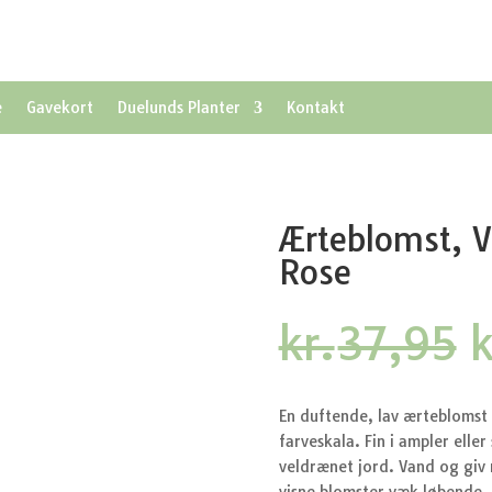
e
Gavekort
Duelunds Planter
Kontakt
Ærteblomst, V
Rose
kr.
37,95
k
o
p
v
En duftende, lav ærteblomst
k
farveskala. Fin i ampler ell
veldrænet jord. Vand og giv 
visne blomster væk løbende. 