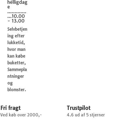
helligdag
e
.............
...10.00
- 13.00
Selvbetjen
ing efter
lukketid,
hvor man
kan købe
buketter,
Sammepla
ntninger
og
blomster.
Fri fragt
Trustpilot
Ved køb over 2000,-
4.6 ud af 5 stjerner