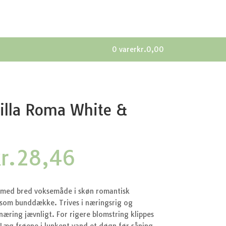
0 varer
kr.0,00
illa Roma White &
Den
Den
r.
28,46
prindelige
aktuelle
ris
pris
ar:
er:
 med bred voksemåde i skøn romantisk
r.37,95.
kr.28,46.
er som bunddække. Trives i næringsrig og
næring jævnligt. For rigere blomstring klippes
Læg frøene i lunkent vand et døgn før såning,