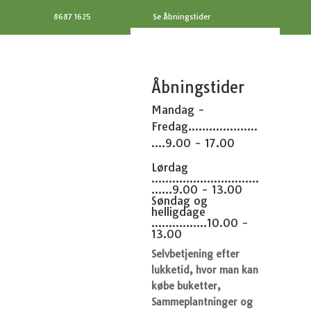
8687 1625
Se åbningstider
Åbningstider
Mandag -
Fredag....................
....9.00 - 17.00
Lørdag
...............................
......9.00 - 13.00
Søndag og
helligdage
................10.00 -
13.00
Selvbetjening efter
lukketid, hvor man kan
købe buketter,
Sammeplantninger og