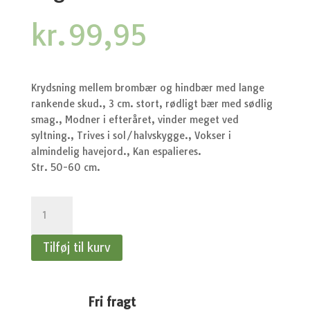
kr.
99,95
Krydsning mellem brombær og hindbær med lange
rankende skud., 3 cm. stort, rødligt bær med sødlig
smag., Modner i efteråret, vinder meget ved
syltning., Trives i sol/halvskygge., Vokser i
almindelig havejord., Kan espalieres.
Str. 50-60 cm.
Rubus
x
Loganberry
Tilføj til kurv
-
Loganbær
antal
Fri fragt