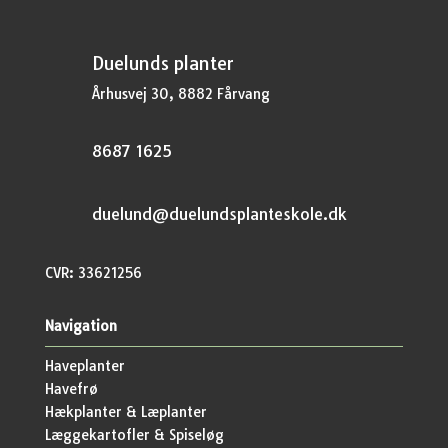
Duelunds planter
Århusvej 30, 8882 Fårvang
8687 1625
duelund@duelundsplanteskole.dk
CVR: 33621256
Navigation
Haveplanter
Havefrø
Hækplanter & Læplanter
Læggekartofler & Spiseløg