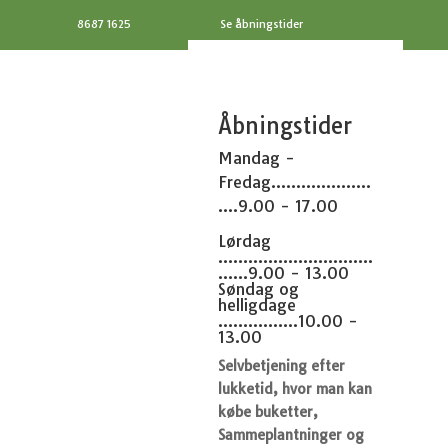
8687 1625
Se åbningstider
Åbningstider
Mandag -
Fredag....................
....9.00 - 17.00
Lørdag
...............................
......9.00 - 13.00
Søndag og
helligdage
................10.00 -
13.00
Selvbetjening efter
lukketid, hvor man kan
købe buketter,
Sammeplantninger og