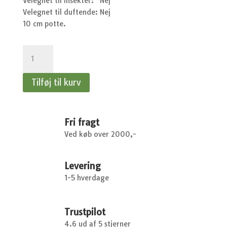
Velegnet til insekter:
Nej
Velegnet til duftende:
Nej
10 cm potte.
Saxifraga
arend.
Peter
Tilføj til kurv
Pan
-
Mos
stenbræk
Fri fragt
antal
Ved køb over 2000,-
Levering
1-5 hverdage
Trustpilot
4.6 ud af 5 stjerner