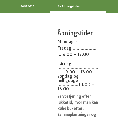
8687 1625
Se åbningstider
Åbningstider
Mandag -
Fredag....................
....9.00 - 17.00
Lørdag
...............................
......9.00 - 13.00
Søndag og
helligdage
................10.00 -
13.00
Selvbetjening efter
lukketid, hvor man kan
købe buketter,
Sammeplantninger og