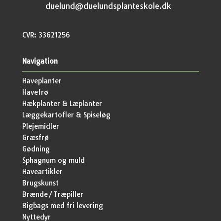
duelund@duelundsplanteskole.dk
CVR: 33621256
Navigation
Haveplanter
Havefrø
Hækplanter & Læplanter
Læggekartofler & Spiseløg
Plejemidler
Græsfrø
Gødning
Sphagnum og muld
Haveartikler
Brugskunst
Brænde/Træpiller
Bigbags med fri levering
Nyttedyr