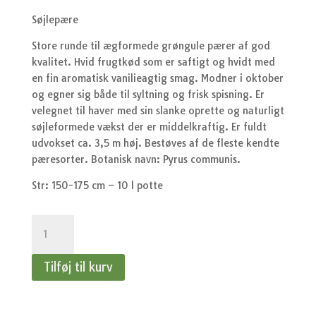
Søjlepære
Store runde til ægformede grøngule pærer af god
kvalitet. Hvid frugtkød som er saftigt og hvidt med
en fin aromatisk vanilieagtig smag. Modner i oktober
og egner sig både til syltning og frisk spisning. Er
velegnet til haver med sin slanke oprette og naturligt
søjleformede vækst der er middelkraftig. Er fuldt
udvokset ca. 3,5 m høj. Bestøves af de fleste kendte
pæresorter. Botanisk navn: Pyrus communis.
Str: 150-175 cm – 10 l potte
Søjlepære
Obelisk
antal
Tilføj til kurv