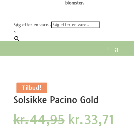
blomster.
Søg efter en vare..
×
Tilbud!
Solsikke Pacino Gold
Den
De
kr.
44,95
kr.
33,71
oprindelige
akt
pris
pri