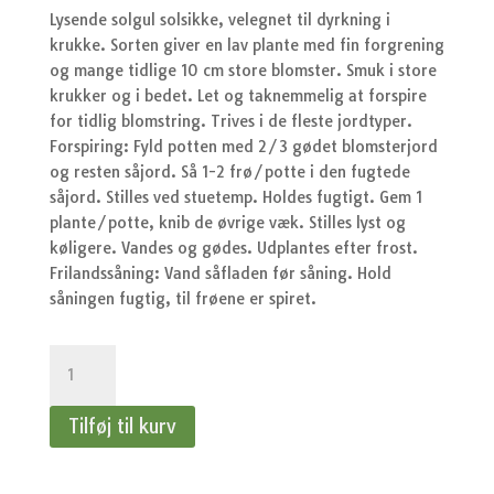
var:
er:
Lysende solgul solsikke, velegnet til dyrkning i
kr.44,95.
kr.
krukke. Sorten giver en lav plante med fin forgrening
og mange tidlige 10 cm store blomster. Smuk i store
krukker og i bedet. Let og taknemmelig at forspire
for tidlig blomstring. Trives i de fleste jordtyper.
Forspiring: Fyld potten med 2/3 gødet blomsterjord
og resten såjord. Så 1-2 frø/potte i den fugtede
såjord. Stilles ved stuetemp. Holdes fugtigt. Gem 1
plante/potte, knib de øvrige væk. Stilles lyst og
køligere. Vandes og gødes. Udplantes efter frost.
Frilandssåning: Vand såfladen før såning. Hold
såningen fugtig, til frøene er spiret.
Solsikke
Pacino
Gold
Tilføj til kurv
antal