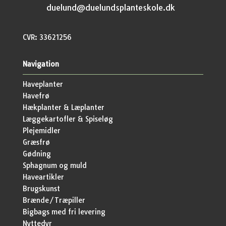
duelund@duelundsplanteskole.dk
CVR: 33621256
Navigation
Haveplanter
Havefrø
Hækplanter & Læplanter
Læggekartofler & Spiseløg
Plejemidler
Græsfrø
Gødning
Sphagnum og muld
Haveartikler
Brugskunst
Brænde/Træpiller
Bigbags med fri levering
Nyttedyr