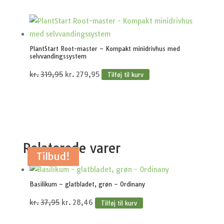
PlantStart Root-master – Kompakt minidrivhus med
selvvandingssystem
Den
Den
kr.
319,95
kr.
279,95
Tilføj til kurv
oprindelige
aktuelle
pris
pris
var:
er:
kr.319,95.
kr.279,95.
Relaterede varer
Tilbud!
Tilbud!
Tilbud!
Tilbud!
Tilbud!
Basilikum – glatbladet, grøn – Ordinany
Den
Den
kr.
37,95
kr.
28,46
Tilføj til kurv
oprindelige
aktuelle