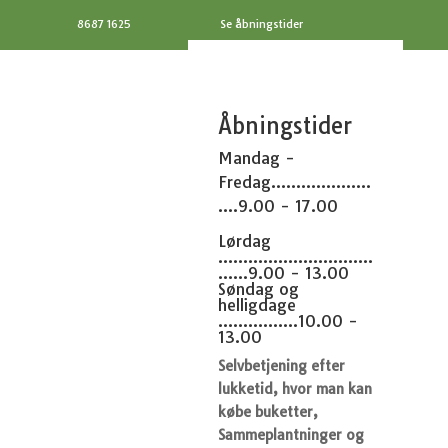
8687 1625
Se åbningstider
Åbningstider
Mandag -
Fredag....................
....9.00 - 17.00
Lørdag
...............................
......9.00 - 13.00
Søndag og
helligdage
................10.00 -
13.00
Selvbetjening efter
lukketid, hvor man kan
købe buketter,
Sammeplantninger og