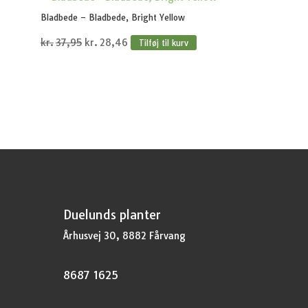
var:
er:
Bladbede – Bladbede, Bright Yellow
kr.44,95.
kr.33,71.
Den
Den
kr.
37,95
kr.
28,46
Tilføj til kurv
oprindelige
aktuelle
pris
pris
var:
er:
kr.37,95.
kr.28,46.
Duelunds planter
Århusvej 30, 8882 Fårvang
8687 1625