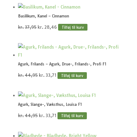
pris
pris
var:
er:
Basilikum, Kanel – Cinnamon
kr.37,95.
kr.28,46.
Den
Den
kr.
37,95
kr.
28,46
Tilføj til kurv
oprindelige
aktuelle
pris
pris
var:
er:
kr.37,95.
kr.28,46.
Agurk, Frilands – Agurk, Drue-, Frilands-, Profi F1
Den
Den
kr.
44,95
kr.
33,71
Tilføj til kurv
oprindelige
aktuelle
pris
pris
var:
er:
Agurk, Slange-, Væksthus, Louisa F1
kr.44,95.
kr.33,71.
Den
Den
kr.
44,95
kr.
33,71
Tilføj til kurv
oprindelige
aktuelle
pris
pris