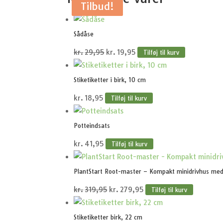
Tilbud!
Tilbud!
Sådåse
Den
Den
kr.
29,95
kr.
19,95
Tilføj til kurv
oprindelige
aktuelle
pris
pris
Stiketiketter i birk, 10 cm
var:
er:
kr.
18,95
Tilføj til kurv
kr.29,95.
kr.19,95.
Potteindsats
kr.
41,95
Tilføj til kurv
PlantStart Root-master – Kompakt minidrivhus me
Den
Den
kr.
319,95
kr.
279,95
Tilføj til kurv
oprindelige
aktuelle
pris
pris
Stiketiketter birk, 22 cm