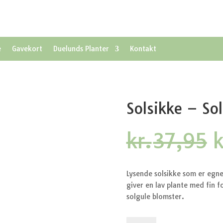
e
Gavekort
Duelunds Planter
Kontakt
Solsikke – Sol
kr.
37,95
k
o
p
v
Lysende solsikke som er egne
k
giver en lav plante med fin 
solgule blomster.
Solsikke