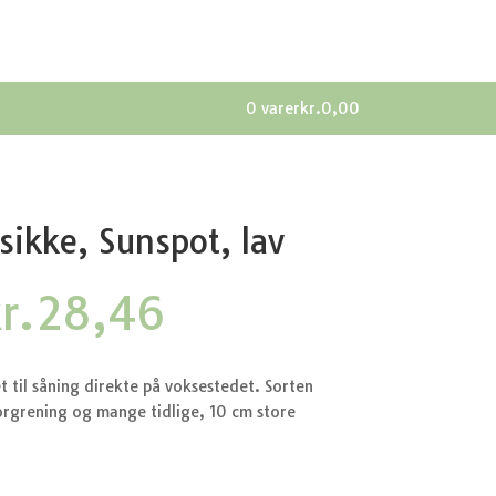
0 varer
kr.0,00
sikke, Sunspot, lav
Den
Den
r.
28,46
prindelige
aktuelle
ris
pris
ar:
er:
t til såning direkte på voksestedet. Sorten
r.37,95.
kr.28,46.
forgrening og mange tidlige, 10 cm store