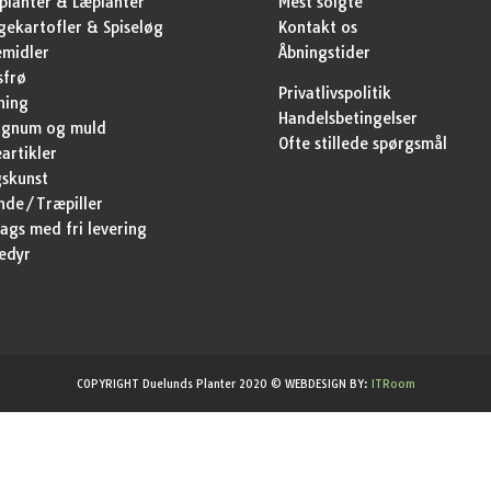
lanter & Læplanter
Mest solgte
ekartofler & Spiseløg
Kontakt os
emidler
Åbningstider
sfrø
Privatlivspolitik
ning
Handelsbetingelser
agnum og muld
Ofte stillede spørgsmål
artikler
skunst
nde/Træpiller
ags med fri levering
edyr
COPYRIGHT Duelunds Planter 2020 © WEBDESIGN BY:
ITRoom