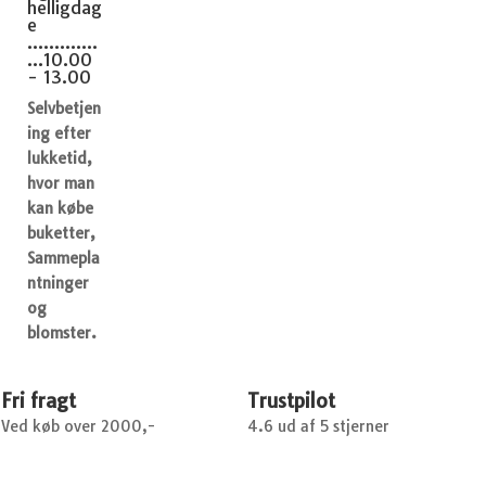
helligdag
e
.............
...10.00
- 13.00
Selvbetjen
ing efter
lukketid,
hvor man
kan købe
buketter,
Sammepla
ntninger
og
blomster.
Fri fragt
Trustpilot
Ved køb over 2000,-
4.6 ud af 5 stjerner