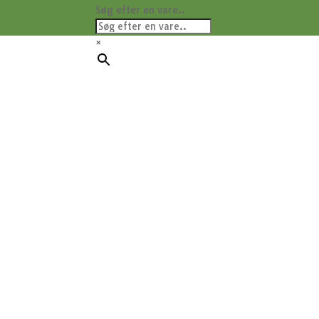
Søg efter en vare..
×