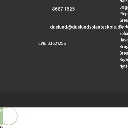
Hækp
Lægg
8687 1625
Plej
Græ
duelund@duelundsplanteskole.dk
Gød
Sph
Have
CVR: 33621256
Brug
Bræ
Bigb
Nytt
0
0