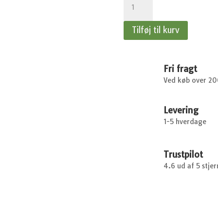
-
Solsikke,
Tilføj til kurv
Sunspot,
lav
antal
Fri fragt
Ved køb over 2
Levering
1-5 hverdage
Trustpilot
4.6 ud af 5 stjer