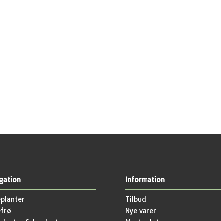
gation
Information
planter
Tilbud
efrø
Nye varer