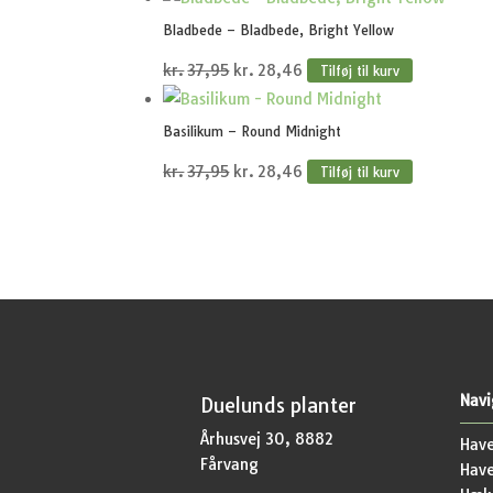
pris
pris
Bladbede – Bladbede, Bright Yellow
var:
er:
Den
Den
kr.
37,95
kr.
28,46
Tilføj til kurv
kr.37,95.
kr.28,46.
oprindelige
aktuelle
pris
pris
Basilikum – Round Midnight
var:
er:
Den
Den
kr.
37,95
kr.
28,46
Tilføj til kurv
kr.37,95.
kr.28,46.
oprindelige
aktuelle
pris
pris
var:
er:
kr.37,95.
kr.28,46.
Navi
Duelunds planter
Århusvej 30, 8882
Have
Fårvang
Hav