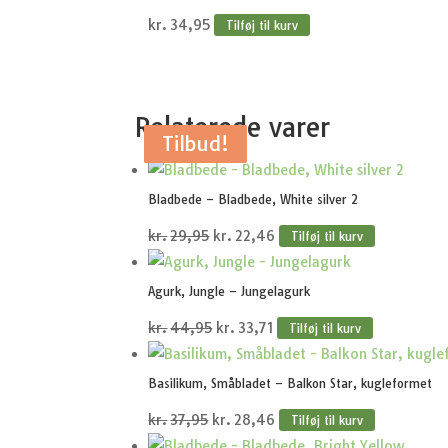
var:
er:
kr.
34,95
Tilføj til kurv
kr.319,95.
kr.279,95.
Relaterede varer
Tilbud!
Tilbud!
Tilbud!
Tilbud!
Tilbud!
Bladbede – Bladbede, White silver 2
Den
Den
kr.
29,95
kr.
22,46
Tilføj til kurv
oprindelige
aktuelle
pris
pris
Agurk, Jungle – Jungelagurk
var:
er:
Den
Den
kr.
44,95
kr.
33,71
Tilføj til kurv
kr.29,95.
kr.22,46.
oprindelige
aktuelle
pris
pris
Basilikum, Småbladet – Balkon Star, kugleformet
var:
er:
Den
Den
kr.
37,95
kr.
28,46
Tilføj til kurv
kr.44,95.
kr.33,71.
oprindelige
aktuelle