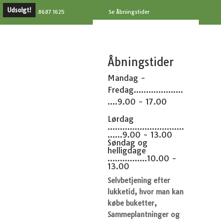
Udsolgt!
8687 1625
Se åbningstider
Åbningstider
Mandag -
Fredag....................
....9.00 - 17.00
Lørdag
...............................
......9.00 - 13.00
Søndag og
helligdage
................10.00 -
13.00
Selvbetjening efter
lukketid, hvor man kan
købe buketter,
Sammeplantninger og