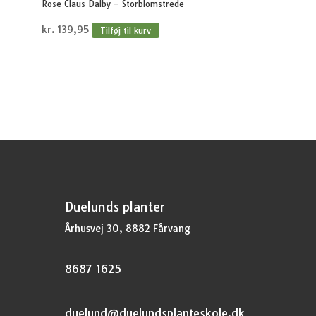
Rose Claus Dalby – Storblomstrede
kr.
139,95
Tilføj til kurv
Duelunds planter
Århusvej 30, 8882 Fårvang
8687 1625
duelund@duelundsplanteskole.dk