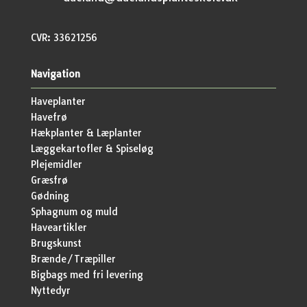
CVR: 33621256
Navigation
Haveplanter
Havefrø
Hækplanter & Læplanter
Læggekartofler & Spiseløg
Plejemidler
Græsfrø
Gødning
Sphagnum og muld
Haveartikler
Brugskunst
Brænde/Træpiller
Bigbags med fri levering
Nyttedyr