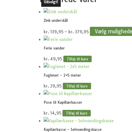
Udsolgt!
Zink underskål
Prisinterval:
Vælg mulighede
kr.
139,95
–
kr.
379,95
kr.139,95
til
Ferie vander
kr.379,95
kr.
49,95
Tilføj til kurv
Fuglenet – 2×5 meter
kr.
29,95
Tilføj til kurv
Pose til Kapillærkasser
kr.
14,95
Tilføj til kurv
Kapilærkasse – Selvvandingskasse