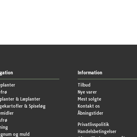
gation
Information
planter
Tilbud
efrø
Nye varer
lanter & Læplanter
Mest solgte
ekartofler & Spiseløg
Kontakt os
emidler
Åbningstider
sfrø
Privatlivspolitik
ning
Handelsbetingelser
agnum og muld