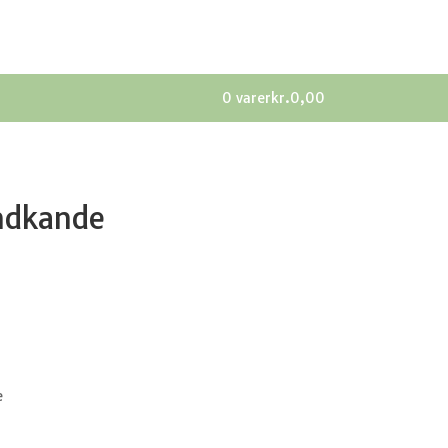
0 varer
kr.0,00
andkande
e