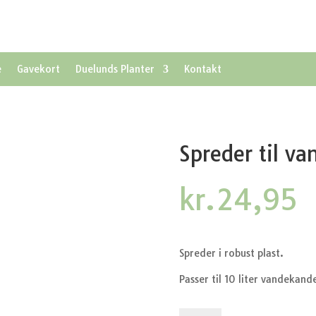
e
Gavekort
Duelunds Planter
Kontakt
Spreder til v
kr.
24,95
Spreder i robust plast.
Passer til 10 liter vandekand
Spreder