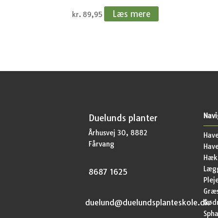
Læs mere
kr.
89,95
Navi
Duelunds planter
Århusvej 30, 8882
Have
Fårvang
Hav
Hækp
Lægg
8687 1625
Plej
Græ
duelund@duelundsplanteskole.dk
Gød
Sph