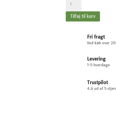
til
vandkande
Tilføj til kurv
antal
Fri fragt
Ved køb over 2
Levering
1-5 hverdage
Trustpilot
4.6 ud af 5 stjer