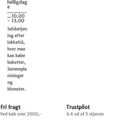
helligdag
e
.............
...10.00
- 13.00
Selvbetjen
ing efter
lukketid,
hvor man
kan købe
buketter,
Sammepla
ntninger
og
blomster.
Fri fragt
Trustpilot
Ved køb over 2000,-
4.6 ud af 5 stjerner