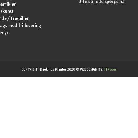
Ofte stillede spørgsmål
artikler
skunst
nde/Træpiller
ags med fri levering
edyr
COPYRIGHT Duelunds Planter 2020 © WEBDESIGN BY:
ITRoom