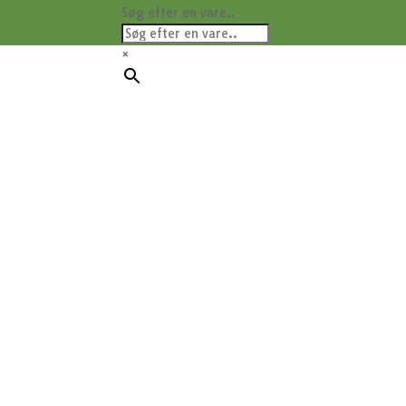
Søg efter en vare..
×