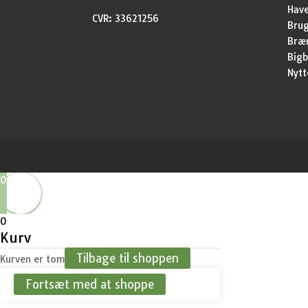
Have
CVR: 33621256
Brug
Bræ
Bigb
Nytt
0
0
Kurv
Tilbage til shoppen
Kurven er tom
Fortsæt med at shoppe