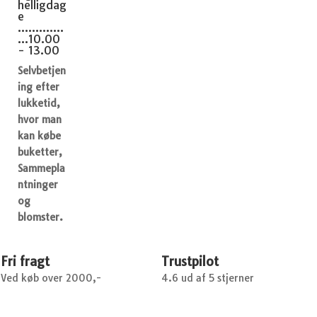
helligdag
e
.............
...10.00
- 13.00
Selvbetjen
ing efter
lukketid,
hvor man
kan købe
buketter,
Sammepla
ntninger
og
blomster.
Fri fragt
Trustpilot
Ved køb over 2000,-
4.6 ud af 5 stjerner