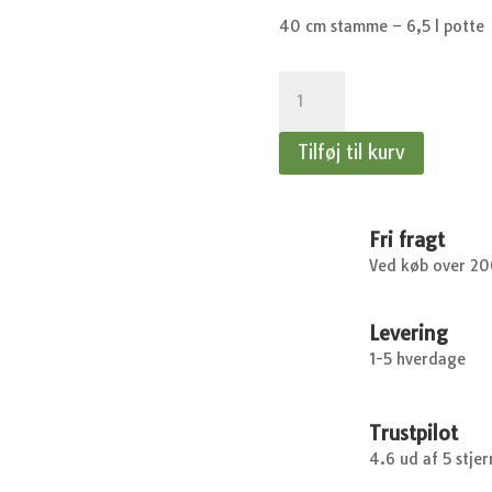
40 cm stamme – 6,5 l potte
Stikkelsbær
på
stamme
Tilføj til kurv
-
Invicta
-
40
Fri fragt
cm
Ved køb over 2
stamme
antal
Levering
1-5 hverdage
Trustpilot
4.6 ud af 5 stjer