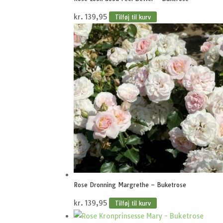
kr.
139,95
Tilføj til kurv
Rose Dronning Margrethe – Buketrose
kr.
139,95
Tilføj til kurv