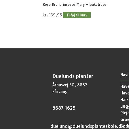
Rose Kronprinsesse Mary – Buketrose
kr.
139,95
Tilføj til kurv
Navi
Duelunds planter
Århusvej 30, 8882
Have
Fårvang
Hav
Hækp
Lægg
8687 1625
Plej
Græ
duelund@duelundsplanteskole.dk
Gød