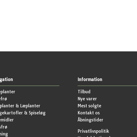
gation
Information
planter
Tilbud
efrø
Nye varer
lanter & Læplanter
Mest solgte
ekartofler & Spiseløg
Kontakt os
emidler
Åbningstider
sfrø
Privatlivspolitik
ning