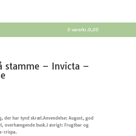
0 varer
kr.0,00
å stamme – Invicta –
e
g, der har tynd skræl.Anvendelse: August, god
el, overhængende busk.I øvrigt: Frugtbar og
a-crispa.