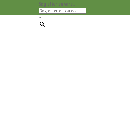
Søg efter en vare..
×