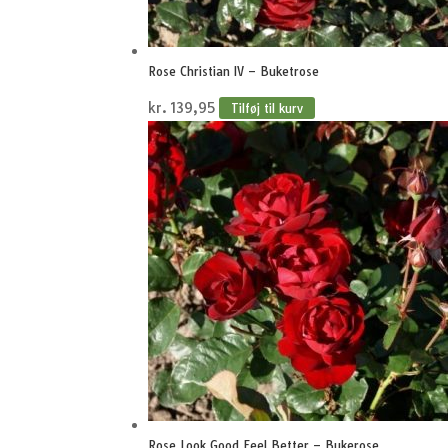
Rose Christian IV – Buketrose
kr.
139,95
Tilføj til kurv
Rose Look Good Feel Better – Bukerose