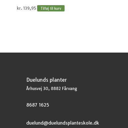
kr.
139,95
Tilføj til kurv
Duelunds planter
Århusvej 30, 8882 Fårvang
8687 1625
duelund@duelundsplanteskole.dk