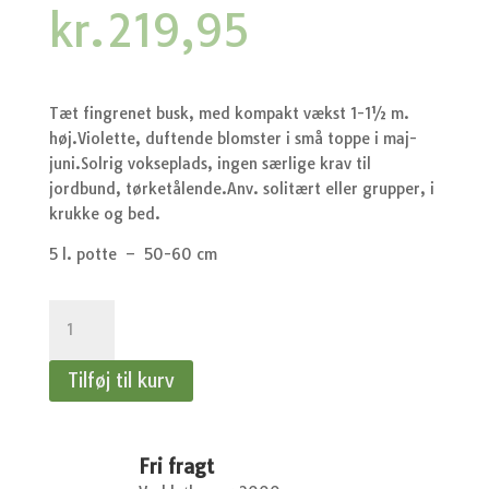
kr.
219,95
Tæt fingrenet busk, med kompakt vækst 1-1½ m.
høj.Violette, duftende blomster i små toppe i maj-
juni.Solrig vokseplads, ingen særlige krav til
jordbund, tørketålende.Anv. solitært eller grupper, i
krukke og bed.
5 l. potte – 50-60 cm
Syringa
meyeri
Palibin
Tilføj til kurv
-
Dværgsyren
antal
Fri fragt