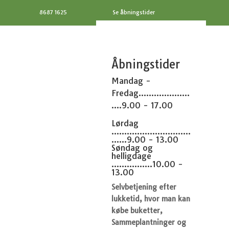
8687 1625
Se åbningstider
Åbningstider
Mandag -
Fredag....................
....9.00 - 17.00
Lørdag
...............................
......9.00 - 13.00
Søndag og
helligdage
................10.00 -
13.00
Selvbetjening efter
lukketid, hvor man kan
købe buketter,
Sammeplantninger og