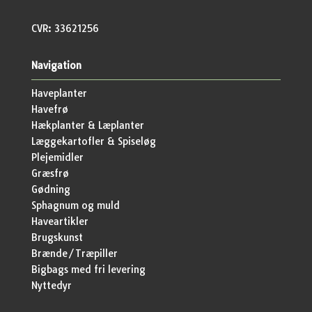
CVR: 33621256
Navigation
Haveplanter
Havefrø
Hækplanter & Læplanter
Læggekartofler & Spiseløg
Plejemidler
Græsfrø
Gødning
Sphagnum og muld
Haveartikler
Brugskunst
Brænde/Træpiller
Bigbags med fri levering
Nyttedyr