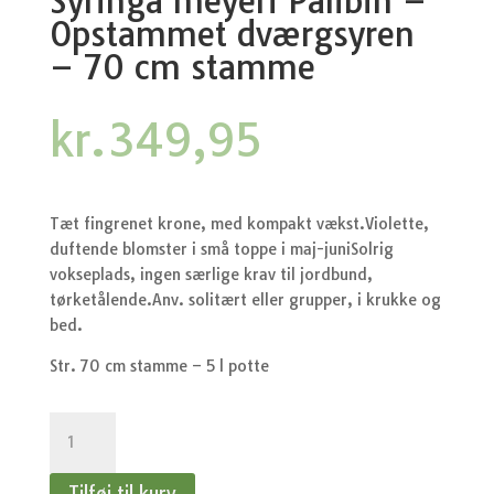
Syringa meyeri Palibin –
Opstammet dværgsyren
– 70 cm stamme
kr.
349,95
Tæt fingrenet krone, med kompakt vækst.Violette,
duftende blomster i små toppe i maj-juniSolrig
vokseplads, ingen særlige krav til jordbund,
tørketålende.Anv. solitært eller grupper, i krukke og
bed.
Str. 70 cm stamme – 5 l potte
Syringa
meyeri
Palibin
Tilføj til kurv