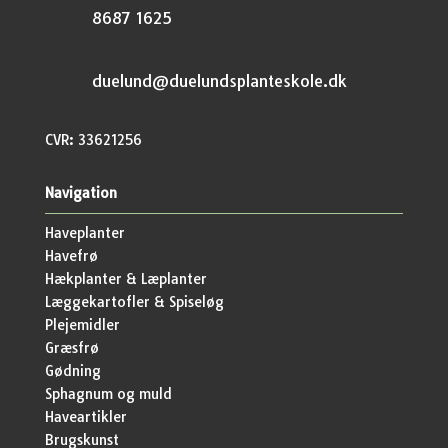
8687 1625
duelund@duelundsplanteskole.dk
CVR: 33621256
Navigation
Haveplanter
Havefrø
Hækplanter & Læplanter
Læggekartofler & Spiseløg
Plejemidler
Græsfrø
Gødning
Sphagnum og muld
Haveartikler
Brugskunst