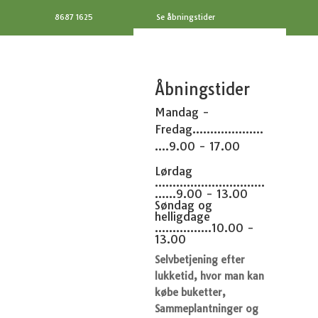
8687 1625
Se åbningstider
Åbningstider
Mandag -
Fredag....................
....9.00 - 17.00
Lørdag
...............................
......9.00 - 13.00
Søndag og
helligdage
................10.00 -
13.00
Selvbetjening efter
lukketid, hvor man kan
købe buketter,
Sammeplantninger og