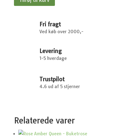
-
Opstammet
dværgsyren
-
Fri fragt
70
Ved køb over 2000,-
cm
stamme
Levering
antal
1-5 hverdage
Trustpilot
4.6 ud af 5 stjerner
Relaterede varer