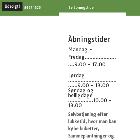
Udsolgt!
8687 1625
Se åbningstider
Åbningstider
Mandag -
Fredag....................
....9.00 - 17.00
Lørdag
...............................
......9.00 - 13.00
Søndag og
helligdage
................10.00 -
13.00
Selvbetjening efter
lukketid, hvor man kan
købe buketter,
Sammeplantninger og