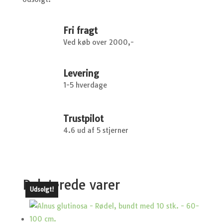
Fri fragt
Ved køb over 2000,-
Levering
1-5 hverdage
Trustpilot
4.6 ud af 5 stjerner
Relaterede varer
Udsolgt!
Udsolgt!
Udsolgt!
Udsolgt!
Udsolgt!