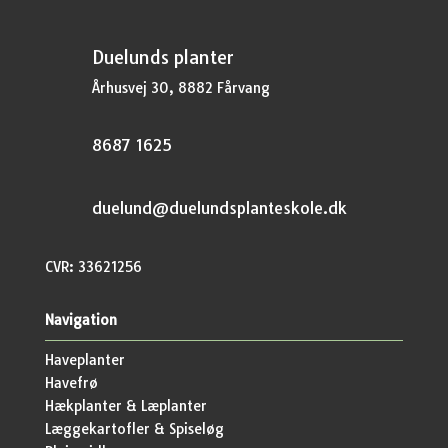
Duelunds planter
Århusvej 30, 8882 Fårvang
8687 1625
duelund@duelundsplanteskole.dk
CVR: 33621256
Navigation
Haveplanter
Havefrø
Hækplanter & Læplanter
Læggekartofler & Spiseløg