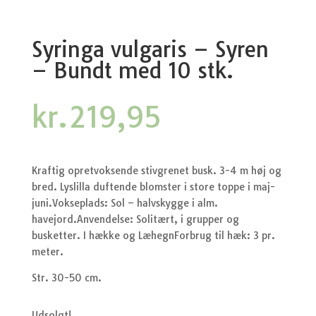
Syringa vulgaris – Syren
– Bundt med 10 stk.
kr.
219,95
Kraftig opretvoksende stivgrenet busk. 3-4 m høj og
bred. Lyslilla duftende blomster i store toppe i maj-
juni.Vokseplads: Sol – halvskygge i alm.
havejord.Anvendelse: Solitært, i grupper og
busketter. I hække og LæhegnForbrug til hæk: 3 pr.
meter.
Str. 30-50 cm.
Udsolgt!