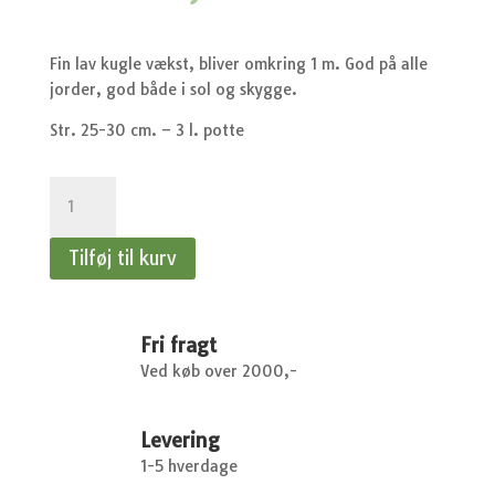
Fin lav kugle vækst, bliver omkring 1 m. God på alle
jorder, god både i sol og skygge.
Str. 25-30 cm. – 3 l. potte
Thuja
occidentalis
danica
Tilføj til kurv
-
Kugle
thuja
antal
Fri fragt
Ved køb over 2000,-
Levering
1-5 hverdage