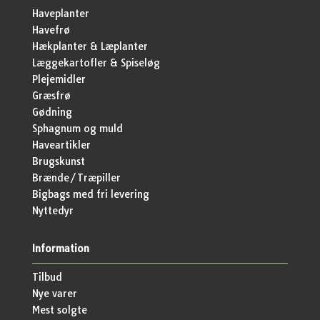
Haveplanter
Havefrø
Hækplanter & Læplanter
Læggekartofler & Spiseløg
Plejemidler
Græsfrø
Gødning
Sphagnum og muld
Haveartikler
Brugskunst
Brænde/Træpiller
Bigbags med fri levering
Nyttedyr
Information
Tilbud
Nye varer
Mest solgte