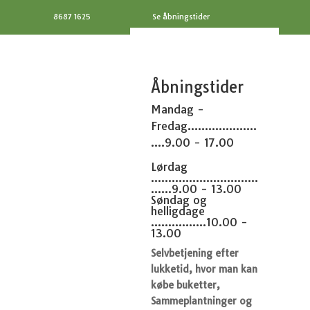
8687 1625
Se åbningstider
Åbningstider
Mandag -
Fredag....................
....9.00 - 17.00
Lørdag
...............................
......9.00 - 13.00
Søndag og
helligdage
................10.00 -
13.00
Selvbetjening efter
lukketid, hvor man kan
købe buketter,
Sammeplantninger og