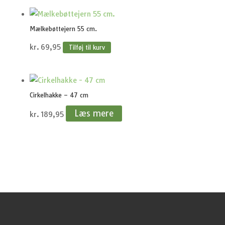
Mælkebøttejern 55 cm.
kr.
69,95
Tilføj til kurv
Cirkelhakke – 47 cm
Læs mere
kr.
189,95