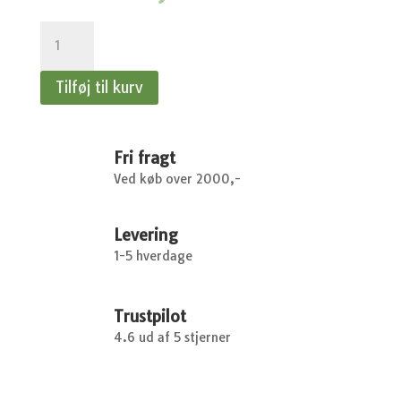
Tool
handling
system
Tilføj til kurv
-
Fiskars
antal
Fri fragt
Ved køb over 2000,-
Levering
1-5 hverdage
Trustpilot
4.6 ud af 5 stjerner