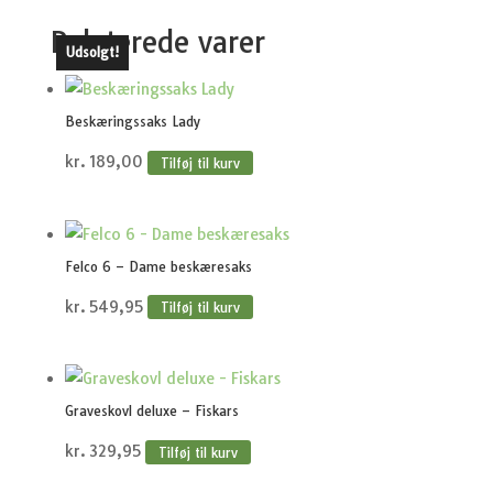
Relaterede varer
Udsolgt!
Beskæringssaks Lady
kr.
189,00
Tilføj til kurv
Felco 6 – Dame beskæresaks
kr.
549,95
Tilføj til kurv
Graveskovl deluxe – Fiskars
kr.
329,95
Tilføj til kurv