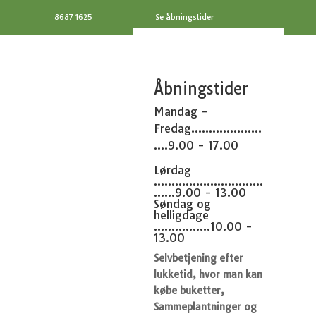
8687 1625
Se åbningstider
Åbningstider
Mandag -
Fredag....................
....9.00 - 17.00
Lørdag
...............................
......9.00 - 13.00
Søndag og
helligdage
................10.00 -
13.00
Selvbetjening efter
lukketid, hvor man kan
købe buketter,
Sammeplantninger og