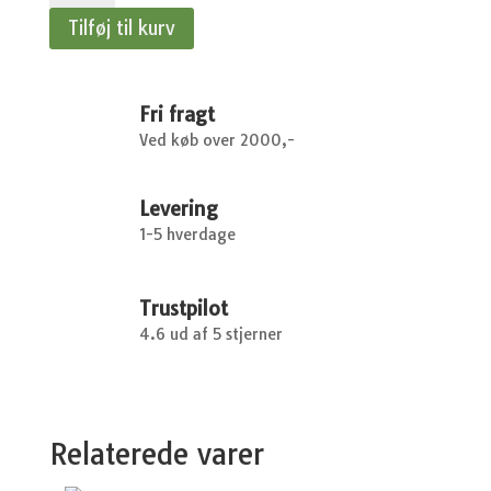
til
Tilføj til kurv
skygge
-
Shadow
-
Fri fragt
1
Ved køb over 2000,-
kg.
antal
Levering
1-5 hverdage
Trustpilot
4.6 ud af 5 stjerner
Relaterede varer