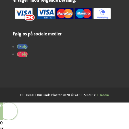
Vi tager imod følgende betaling:
Følg os på sociale medier
Følg
Følg
COPYRIGHT Duelunds Planter 2020 © WEBDESIGN BY:
ITRoom
0
0