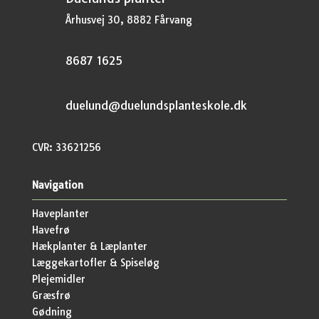
Århusvej 30, 8882 Fårvang
8687 1625
duelund@duelundsplanteskole.dk
CVR: 33621256
Navigation
Haveplanter
Havefrø
Hækplanter & Læplanter
Læggekartofler & Spiseløg
Plejemidler
Græsfrø
Gødning