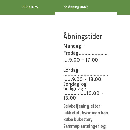
8687 1625
Se åbningstider
Åbningstider
Mandag -
Fredag....................
....9.00 - 17.00
Lørdag
...............................
......9.00 - 13.00
Søndag og
helligdage
................10.00 -
13.00
Selvbetjening efter
lukketid, hvor man kan
købe buketter,
Sammeplantninger og