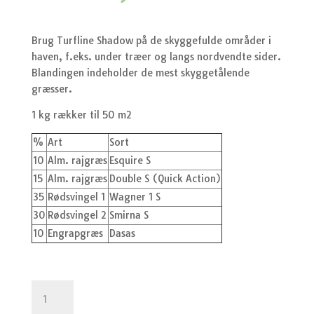
Brug Turfline Shadow på de skyggefulde områder i
haven, f.eks. under træer og langs nordvendte sider.
Blandingen indeholder de mest skyggetålende
græsser.
1 kg rækker til 50 m2
%
Art
Sort
10
Alm. rajgræs
Esquire S
15
Alm. rajgræs
Double S (Quick Action)
35
Rødsvingel 1
Wagner 1 S
30
Rødsvingel 2
Smirna S
10
Engrapgræs
Dasas
Turfline
græsfrø