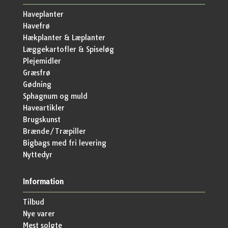
Haveplanter
Havefrø
Hækplanter & Læplanter
Læggekartofler & Spiseløg
Plejemidler
Græsfrø
Gødning
Sphagnum og muld
Haveartikler
Brugskunst
Brænde/Træpiller
Bigbags med fri levering
Nyttedyr
Information
Tilbud
Nye varer
Mest solgte