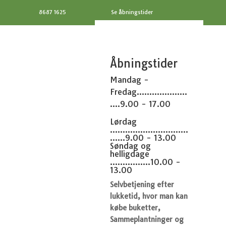
8687 1625
Se åbningstider
Åbningstider
Mandag -
Fredag....................
....9.00 - 17.00
Lørdag
...............................
......9.00 - 13.00
Søndag og
helligdage
................10.00 -
13.00
Selvbetjening efter
lukketid, hvor man kan
købe buketter,
Sammeplantninger og