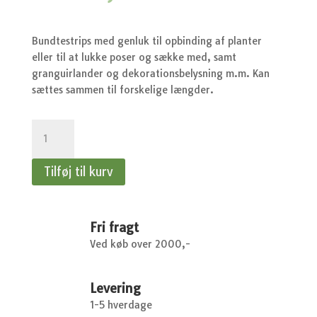
Bundtestrips med genluk til opbinding af planter
eller til at lukke poser og sække med, samt
granguirlander og dekorationsbelysning m.m. Kan
sættes sammen til forskelige længder.
Bundtestrips
30-
pak
Tilføj til kurv
-
Strips
antal
Fri fragt
Ved køb over 2000,-
Levering
1-5 hverdage