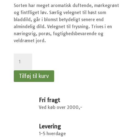
var:
er:
Sorten har meget aromatisk duftende, mørkegrønt
kr.37,95.
kr.
og fintfliget løv. Særlig velegnet til høst som
bladdild, går i blomst betydeligt senere end
almindelig dild. Velegnet til frysning. Trives i en
næringsrig, porøs, fugtighedsbevarende og
veldrænet jord.
Dild,
Blad
-
Tilføj til kurv
Bouquet
antal
Fri fragt
Ved køb over 2000,-
Levering
1-5 hverdage