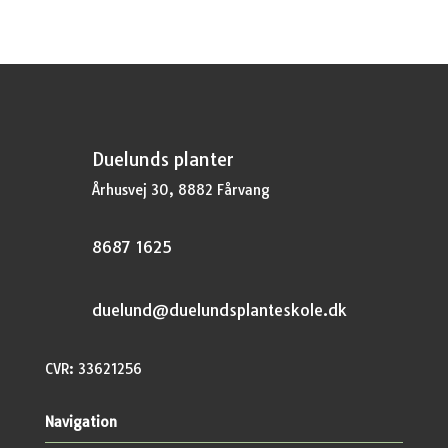
kr.44,95.
kr.33,71.
Duelunds planter
Århusvej 30, 8882 Fårvang
8687 1625
duelund@duelundsplanteskole.dk
CVR: 33621256
Navigation