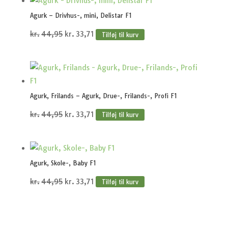
var:
er:
Agurk – Drivhus-, mini, Delistar F1
kr.20,95.
kr.15,71.
Den
Den
kr.
44,95
kr.
33,71
Tilføj til kurv
oprindelige
aktuelle
pris
pris
var:
er:
kr.44,95.
kr.33,71.
Agurk, Frilands – Agurk, Drue-, Frilands-, Profi F1
Den
Den
kr.
44,95
kr.
33,71
Tilføj til kurv
oprindelige
aktuelle
pris
pris
var:
er:
Agurk, Skole-, Baby F1
kr.44,95.
kr.33,71.
Den
Den
kr.
44,95
kr.
33,71
Tilføj til kurv
oprindelige
aktuelle
pris
pris
var:
er: