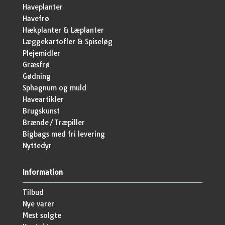
Haveplanter
Havefrø
Hækplanter & Læplanter
Læggekartofler & Spiseløg
Plejemidler
Græsfrø
Gødning
Sphagnum og muld
Haveartikler
Brugskunst
Brænde/Træpiller
Bigbags med fri levering
Nyttedyr
Information
Tilbud
Nye varer
Mest solgte