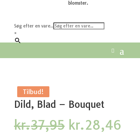
blomster.
Søg efter en vare..
×
Tilbud!
Dild, Blad – Bouquet
Den
De
kr.
37,95
kr.
28,46
oprindelige
akt
pris
pri