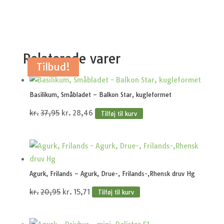
Relaterede varer
Tilbud!
Tilbud!
Tilbud!
Tilbud!
Tilbud!
Basilikum, Småbladet – Balkon Star, kugleformet
Den
Den
kr.
37,95
kr.
28,46
Tilføj til kurv
oprindelige
aktuelle
pris
pris
var:
er:
kr.37,95.
kr.28,46.
Agurk, Frilands – Agurk, Drue-, Frilands-,Rhensk druv Hg
Den
Den
kr.
20,95
kr.
15,71
Tilføj til kurv
oprindelige
aktuelle
pris
pris