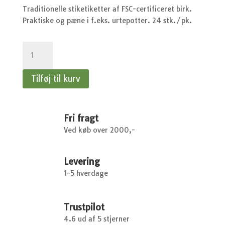
Traditionelle stiketiketter af FSC-certificeret birk.
Praktiske og pæne i f.eks. urtepotter. 24 stk./pk.
Stiketiketter
i
birk,
Tilføj til kurv
10
cm
antal
Fri fragt
Ved køb over 2000,-
Levering
1-5 hverdage
Trustpilot
4.6 ud af 5 stjerner