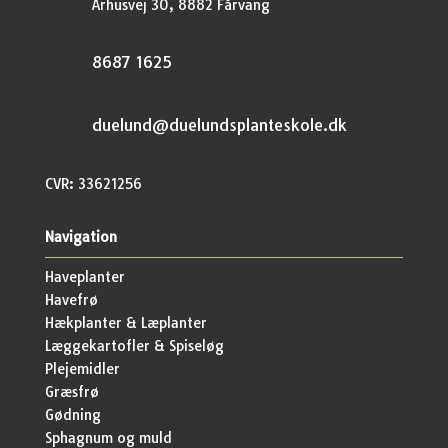
Århusvej 30, 8882 Fårvang
8687 1625
duelund@duelundsplanteskole.dk
CVR: 33621256
Navigation
Haveplanter
Havefrø
Hækplanter & Læplanter
Læggekartofler & Spiseløg
Plejemidler
Græsfrø
Gødning
Sphagnum og muld