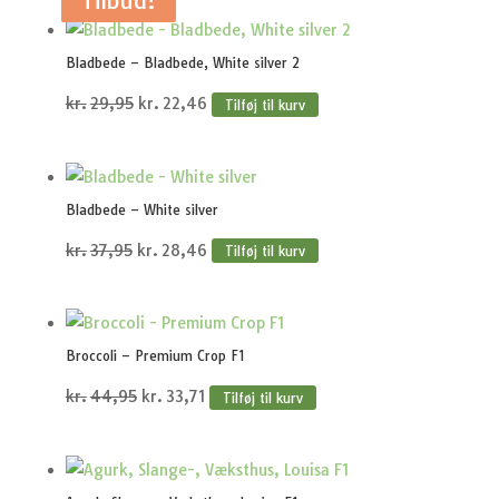
Tilbud!
Tilbud!
Tilbud!
Tilbud!
Tilbud!
Bladbede – Bladbede, White silver 2
Den
Den
kr.
29,95
kr.
22,46
Tilføj til kurv
oprindelige
aktuelle
pris
pris
var:
er:
Bladbede – White silver
kr.29,95.
kr.22,46.
Den
Den
kr.
37,95
kr.
28,46
Tilføj til kurv
oprindelige
aktuelle
pris
pris
var:
er:
Broccoli – Premium Crop F1
kr.37,95.
kr.28,46.
Den
Den
kr.
44,95
kr.
33,71
Tilføj til kurv
oprindelige
aktuelle
pris
pris
var:
er: