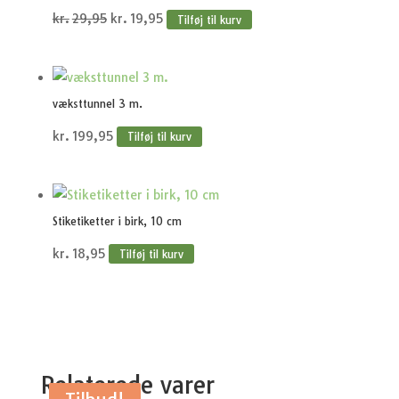
Den
Den
kr.
29,95
kr.
19,95
Tilføj til kurv
oprindelige
aktuelle
pris
pris
var:
er:
væksttunnel 3 m.
kr.29,95.
kr.19,95.
kr.
199,95
Tilføj til kurv
Stiketiketter i birk, 10 cm
kr.
18,95
Tilføj til kurv
Relaterede varer