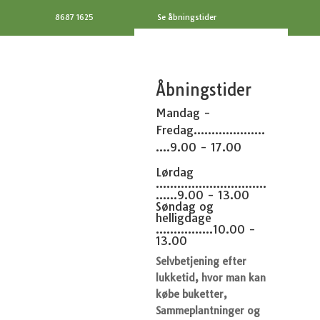
8687 1625
Se åbningstider
Åbningstider
Mandag -
Fredag....................
....9.00 - 17.00
Lørdag
...............................
......9.00 - 13.00
Søndag og
helligdage
................10.00 -
13.00
Selvbetjening efter
lukketid, hvor man kan
købe buketter,
Sammeplantninger og