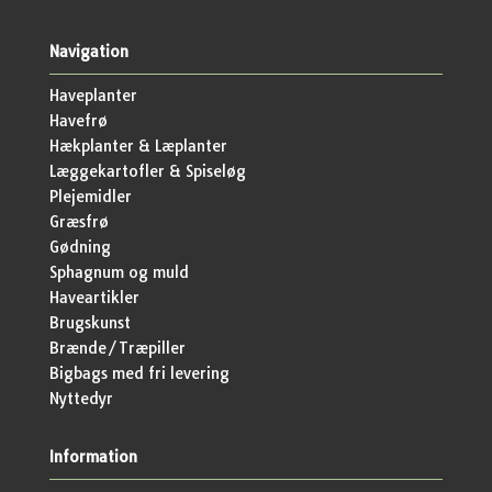
Navigation
Haveplanter
Havefrø
Hækplanter & Læplanter
Læggekartofler & Spiseløg
Plejemidler
Græsfrø
Gødning
Sphagnum og muld
Haveartikler
Brugskunst
Brænde/Træpiller
Bigbags med fri levering
Nyttedyr
Information