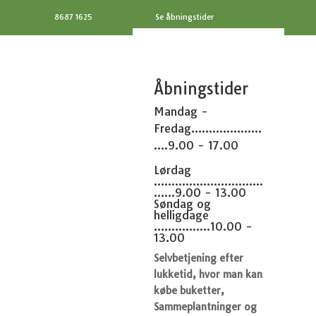
8687 1625
Se åbningstider
Åbningstider
Mandag -
Fredag....................
....9.00 - 17.00
Lørdag
...............................
......9.00 - 13.00
Søndag og
helligdage
................10.00 -
13.00
Selvbetjening efter
lukketid, hvor man kan
købe buketter,
Sammeplantninger og