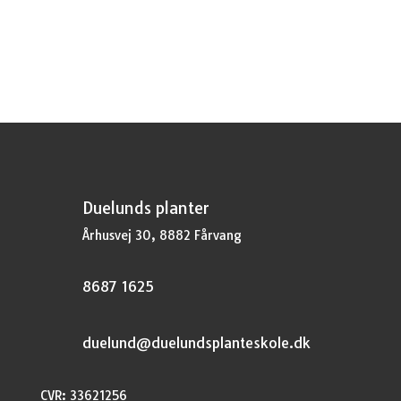
oprindelige
aktuelle
pris
pris
var:
er:
kr.37,95.
kr.28,46.
Duelunds planter
Århusvej 30, 8882 Fårvang
8687 1625
duelund@duelundsplanteskole.dk
CVR: 33621256