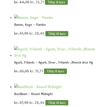
Den
Den
kr.
44,95
kr.
33,71
Tilføj til kurv
oprindelige
aktuelle
pris
pris
var:
er:
Bønne, Koge – Flambo
kr.44,95.
kr.33,71.
Den
Den
kr.
37,95
kr.
28,46
Tilføj til kurv
oprindelige
aktuelle
pris
pris
var:
er:
kr.37,95.
kr.28,46.
Agurk, Frilands – Agurk, Drue-, Frilands-,Rhensk druv Hg
Den
Den
kr.
20,95
kr.
15,71
Tilføj til kurv
oprindelige
aktuelle
pris
pris
var:
er:
Basilikum – Round Midnight
kr.20,95.
kr.15,71.
Den
Den
kr.
37,95
kr.
28,46
Tilføj til kurv