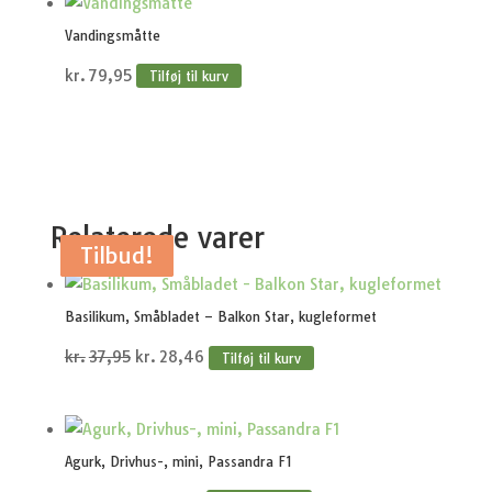
Vandingsmåtte
kr.
79,95
Tilføj til kurv
Relaterede varer
Tilbud!
Tilbud!
Tilbud!
Tilbud!
Tilbud!
Basilikum, Småbladet – Balkon Star, kugleformet
Den
Den
kr.
37,95
kr.
28,46
Tilføj til kurv
oprindelige
aktuelle
pris
pris
var:
er:
Agurk, Drivhus-, mini, Passandra F1
kr.37,95.
kr.28,46.