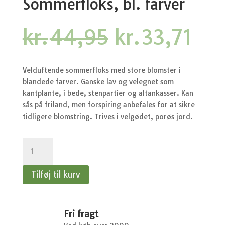
Sommerfloks, bl. farver
Den
De
kr.
44,95
kr.
33,71
oprindelige
akt
pris
pri
var:
er:
Velduftende sommerfloks med store blomster i
kr.44,95.
kr.
blandede farver. Ganske lav og velegnet som
kantplante, i bede, stenpartier og altankasser. Kan
sås på friland, men forspiring anbefales for at sikre
tidligere blomstring. Trives i velgødet, porøs jord.
Floks,
Sommer-
-
Tilføj til kurv
Sommerfloks,
bl.
farver
antal
Fri fragt