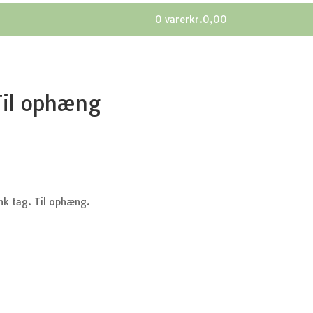
0 varer
kr.0,00
Til ophæng
nk tag. Til ophæng.