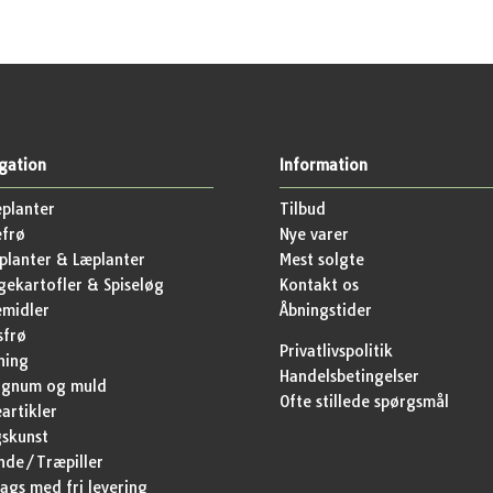
gation
Information
planter
Tilbud
efrø
Nye varer
lanter & Læplanter
Mest solgte
ekartofler & Spiseløg
Kontakt os
emidler
Åbningstider
sfrø
Privatlivspolitik
ning
Handelsbetingelser
agnum og muld
Ofte stillede spørgsmål
artikler
skunst
nde/Træpiller
ags med fri levering