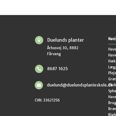
Navi
Duelunds planter

Århusvej 30, 8882
Have
Fårvang
Hav
Hækp
Lægg
8687 1625

Plej
Græ
duelund@duelundsplanteskole.dk
Gød

Sph
Have
CVR: 33621256
Brug
Bræ
Bigb