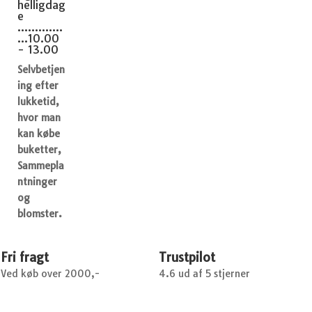
helligdag
e
.............
...10.00
- 13.00
Selvbetjen
ing efter
lukketid,
hvor man
kan købe
buketter,
Sammepla
ntninger
og
blomster.
Fri fragt
Trustpilot
Ved køb over 2000,-
4.6 ud af 5 stjerner