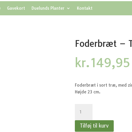
e
Gavekort
Duelunds Planter
Kontakt
Foderbræt – 
kr.
149,95
Foderbræt i sort træ, med zi
Højde 23 cm.
Foderbræt
-
Til
Tilføj til kurv
ophæng