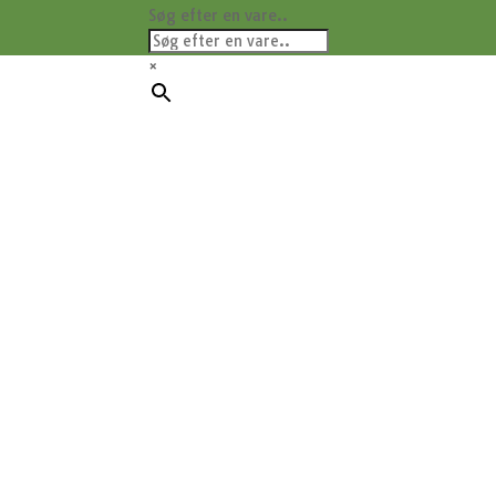
Søg efter en vare..
×