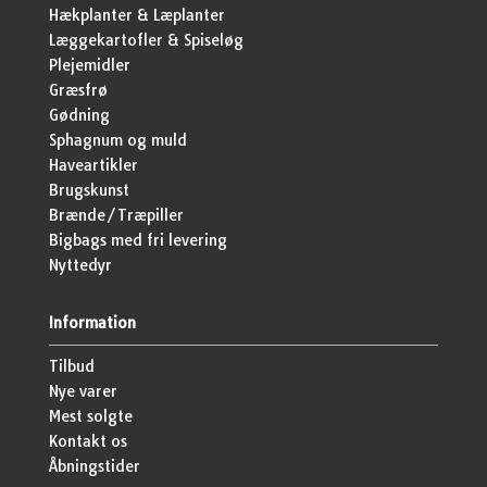
Hækplanter & Læplanter
Læggekartofler & Spiseløg
Plejemidler
Græsfrø
Gødning
Sphagnum og muld
Haveartikler
Brugskunst
Brænde/Træpiller
Bigbags med fri levering
Nyttedyr
Information
Tilbud
Nye varer
Mest solgte
Kontakt os
Åbningstider