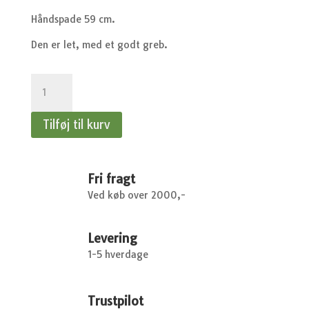
Håndspade 59 cm.
Den er let, med et godt greb.
Håndspade
59
cm.
Tilføj til kurv
antal
Fri fragt
Ved køb over 2000,-
Levering
1-5 hverdage
Trustpilot