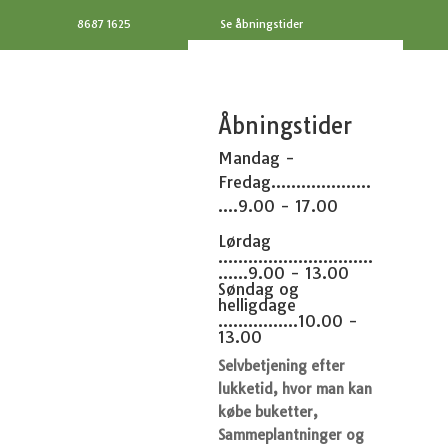
8687 1625
Se åbningstider
Åbningstider
Mandag -
Fredag....................
....9.00 - 17.00
Lørdag
...............................
......9.00 - 13.00
Søndag og
helligdage
................10.00 -
13.00
Selvbetjening efter
lukketid, hvor man kan
købe buketter,
Sammeplantninger og