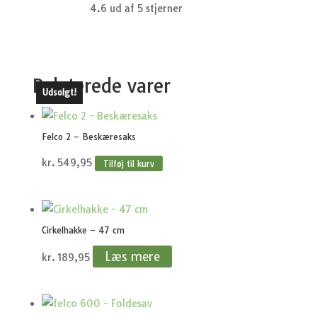
4.6 ud af 5 stjerner
Relaterede varer
Udsolgt!
Felco 2 – Beskæresaks
kr.
549,95
Tilføj til kurv
Cirkelhakke – 47 cm
Læs mere
kr.
189,95