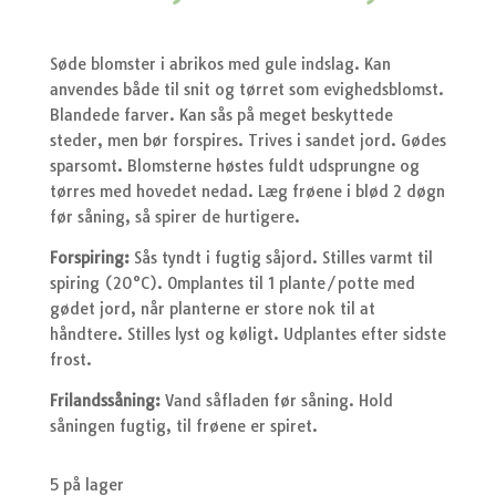
oprindelige
akt
pris
pri
var:
er:
kr.44,95.
kr.
Søde blomster i abrikos med gule indslag. Kan
anvendes både til snit og tørret som evighedsblomst.
Blandede farver. Kan sås på meget beskyttede
steder, men bør forspires. Trives i sandet jord. Gødes
sparsomt. Blomsterne høstes fuldt udsprungne og
tørres med hovedet nedad. Læg frøene i blød 2 døgn
før såning, så spirer de hurtigere.
Forspiring:
Sås tyndt i fugtig såjord. Stilles varmt til
spiring (20°C). Omplantes til 1 plante/potte med
gødet jord, når planterne er store nok til at
håndtere. Stilles lyst og køligt. Udplantes efter sidste
frost.
Frilandssåning:
Vand såfladen før såning. Hold
såningen fugtig, til frøene er spiret.
5 på lager