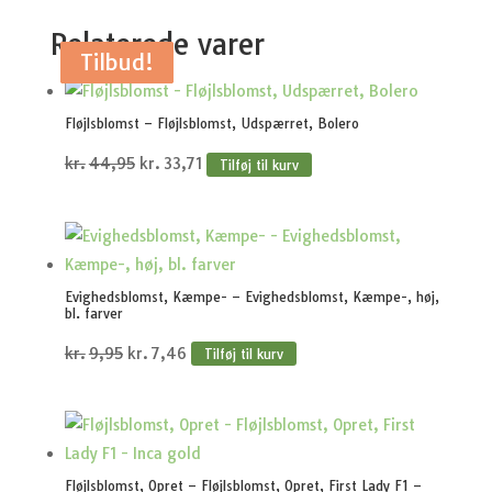
Relaterede varer
Tilbud!
Tilbud!
Tilbud!
Tilbud!
Tilbud!
Fløjlsblomst – Fløjlsblomst, Udspærret, Bolero
Den
Den
kr.
44,95
kr.
33,71
Tilføj til kurv
oprindelige
aktuelle
pris
pris
var:
er:
kr.44,95.
kr.33,71.
Evighedsblomst, Kæmpe- – Evighedsblomst, Kæmpe-, høj,
bl. farver
Den
Den
kr.
9,95
kr.
7,46
Tilføj til kurv
oprindelige
aktuelle
pris
pris
var:
er:
kr.9,95.
kr.7,46.
Fløjlsblomst, Opret – Fløjlsblomst, Opret, First Lady F1 –