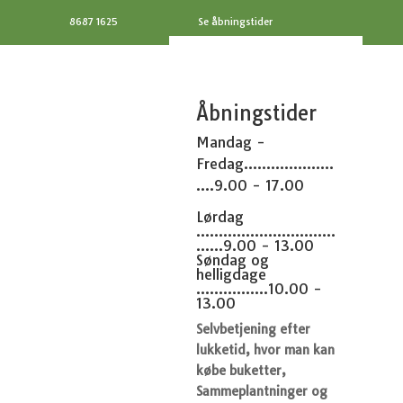
8687 1625
Se åbningstider
Åbningstider
Mandag -
Fredag....................
....9.00 - 17.00
Lørdag
...............................
......9.00 - 13.00
Søndag og
helligdage
................10.00 -
13.00
Selvbetjening efter
lukketid, hvor man kan
købe buketter,
Sammeplantninger og