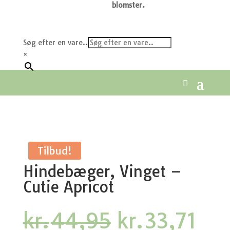
blomster.
Søg efter en vare..
×
Tilbud!
Hindebæger, Vinget –
Cutie Apricot
Den
De
kr.
44,95
kr.
33,71