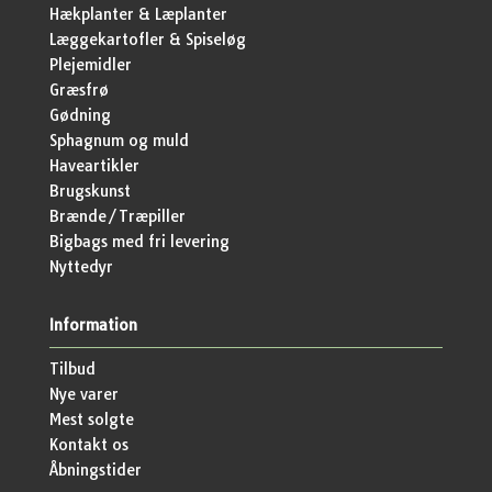
Hækplanter & Læplanter
Læggekartofler & Spiseløg
Plejemidler
Græsfrø
Gødning
Sphagnum og muld
Haveartikler
Brugskunst
Brænde/Træpiller
Bigbags med fri levering
Nyttedyr
Information
Tilbud
Nye varer
Mest solgte
Kontakt os
Åbningstider