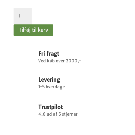
Hindebæger,
Vinget
-
Tilføj til kurv
Cutie
Apricot
antal
Fri fragt
Ved køb over 2000,-
Levering
1-5 hverdage
Trustpilot
4.6 ud af 5 stjerner