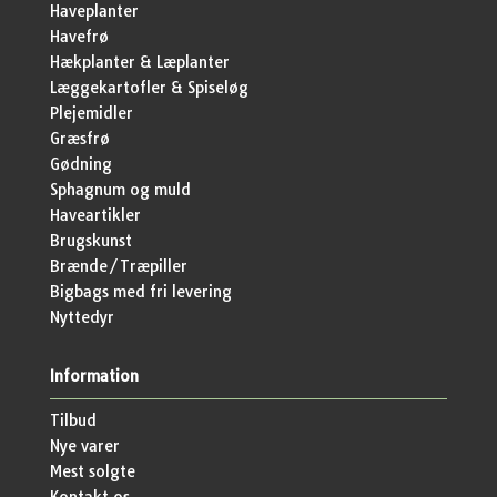
Haveplanter
Havefrø
Hækplanter & Læplanter
Læggekartofler & Spiseløg
Plejemidler
Græsfrø
Gødning
Sphagnum og muld
Haveartikler
Brugskunst
Brænde/Træpiller
Bigbags med fri levering
Nyttedyr
Information
Tilbud
Nye varer
Mest solgte