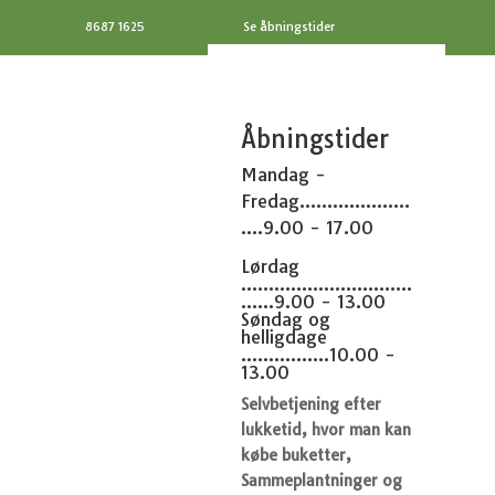
8687 1625
Se åbningstider
Åbningstider
Mandag -
Fredag....................
....9.00 - 17.00
Lørdag
...............................
......9.00 - 13.00
Søndag og
helligdage
................10.00 -
13.00
Selvbetjening efter
lukketid, hvor man kan
købe buketter,
Sammeplantninger og