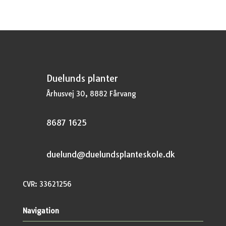
kr.37,95.
kr.28,46.
Duelunds planter
Århusvej 30, 8882 Fårvang
8687 1625
duelund@duelundsplanteskole.dk
CVR: 33621256
Navigation