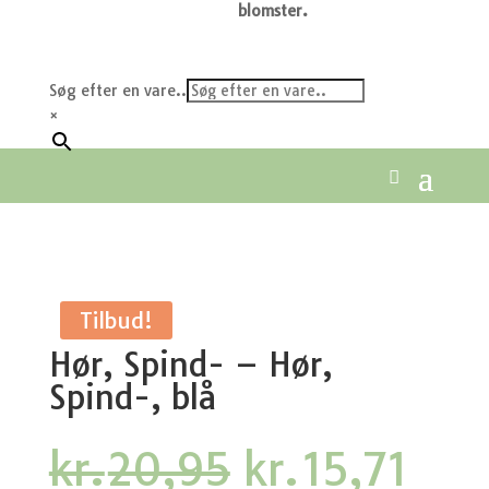
blomster.
Søg efter en vare..
×
Tilbud!
Hør, Spind- – Hør,
Spind-, blå
Den
Den
kr.
20,95
kr.
15,71