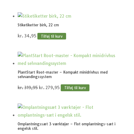
Stiketiketter birk, 22 cm
kr.
34,95
Tilføj til kurv
PlantStart Root-master – Kompakt minidrivhus med
selvvandingssystem
Den
Den
kr.
319,95
kr.
279,95
Tilføj til kurv
oprindelige
aktuelle
pris
pris
var:
er:
kr.319,95.
kr.279,95.
Omplantningssæt 3 værktøjer – Flot omplantnings-sæt i
engelsk stil.