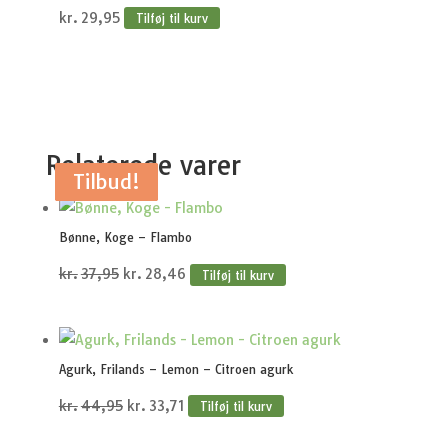
kr.
29,95
Tilføj til kurv
Relaterede varer
Tilbud!
Tilbud!
Tilbud!
Tilbud!
Tilbud!
Bønne, Koge – Flambo
Den
Den
kr.
37,95
kr.
28,46
Tilføj til kurv
oprindelige
aktuelle
pris
pris
var:
er:
Agurk, Frilands – Lemon – Citroen agurk
kr.37,95.
kr.28,46.
Den
Den
kr.
44,95
kr.
33,71
Tilføj til kurv
oprindelige
aktuelle