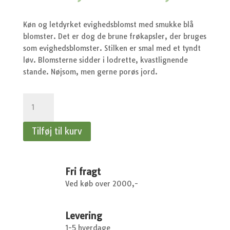
oprindelige
aktu
pris
pris
var:
er:
Køn og letdyrket evighedsblomst med smukke blå
kr.20,95.
kr.1
blomster. Det er dog de brune frøkapsler, der bruges
som evighedsblomster. Stilken er smal med et tyndt
løv. Blomsterne sidder i lodrette, kvastlignende
stande. Nøjsom, men gerne porøs jord.
Hør,
Spind-
-
Tilføj til kurv
Hør,
Spind-,
blå
antal
Fri fragt
Ved køb over 2000,-
Levering
1-5 hverdage