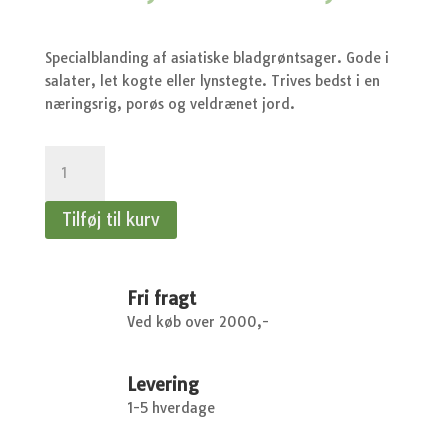
oprindelige
akt
pris
pri
var:
er:
kr.37,95.
kr.
Specialblanding af asiatiske bladgrøntsager. Gode i
salater, let kogte eller lynstegte. Trives bedst i en
næringsrig, porøs og veldrænet jord.
Japanske
bladgrønsager
-
Tilføj til kurv
Kål
-
Mix
antal
Fri fragt
Ved køb over 2000,-
Levering
1-5 hverdage