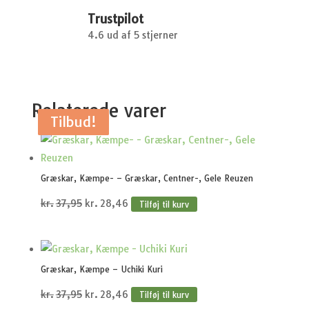
Trustpilot
4.6 ud af 5 stjerner
Relaterede varer
Tilbud!
Tilbud!
Tilbud!
Tilbud!
Tilbud!
Græskar, Kæmpe- – Græskar, Centner-, Gele Reuzen
Den
Den
kr.
37,95
kr.
28,46
Tilføj til kurv
oprindelige
aktuelle
pris
pris
var:
er:
Græskar, Kæmpe – Uchiki Kuri
kr.37,95.
kr.28,46.
Den
Den
kr.
37,95
kr.
28,46
Tilføj til kurv