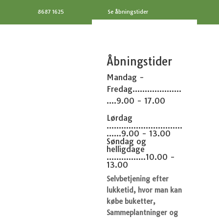
8687 1625
Se åbningstider
Åbningstider
Mandag -
Fredag....................
....9.00 - 17.00
Lørdag
...............................
......9.00 - 13.00
Søndag og
helligdage
................10.00 -
13.00
Selvbetjening efter
lukketid, hvor man kan
købe buketter,
Sammeplantninger og