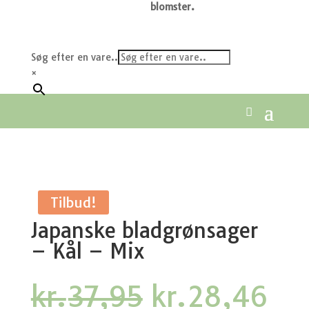
blomster.
Søg efter en vare..
×
Tilbud!
Japanske bladgrønsager
– Kål – Mix
Den
De
kr.
37,95
kr.
28,46