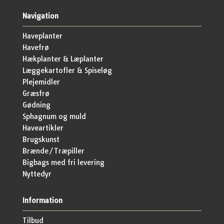
Navigation
Haveplanter
Havefrø
Hækplanter & Læplanter
Læggekartofler & Spiseløg
Plejemidler
Græsfrø
Gødning
Sphagnum og muld
Haveartikler
Brugskunst
Brænde/Træpiller
Bigbags med fri levering
Nyttedyr
Information
Tilbud