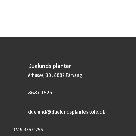
pris
pris
var:
er:
kr.29,95.
kr.22,46.
Duelunds planter
Århusvej 30, 8882 Fårvang
8687 1625
duelund@duelundsplanteskole.dk
CVR: 33621256