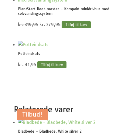
PlantStart Root-master – Kompakt minidrivhus med
selvvandingssystem
Den
Den
kr.
319,95
kr.
279,95
Tilføj til kurv
oprindelige
aktuelle
pris
pris
var:
er:
Potteindsats
kr.319,95.
kr.279,95.
kr.
41,95
Tilføj til kurv
Relaterede varer
Tilbud!
Tilbud!
Tilbud!
Tilbud!
Tilbud!
Bladbede – Bladbede, White silver 2