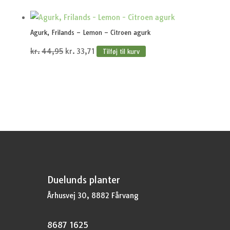
pris
pris
var:
er:
Agurk, Frilands – Lemon – Citroen agurk
kr.44,95.
kr.33,71.
Den
Den
kr.
44,95
kr.
33,71
Tilføj til kurv
oprindelige
aktuelle
pris
pris
var:
er:
kr.44,95.
kr.33,71.
Duelunds planter
Århusvej 30, 8882 Fårvang
8687 1625