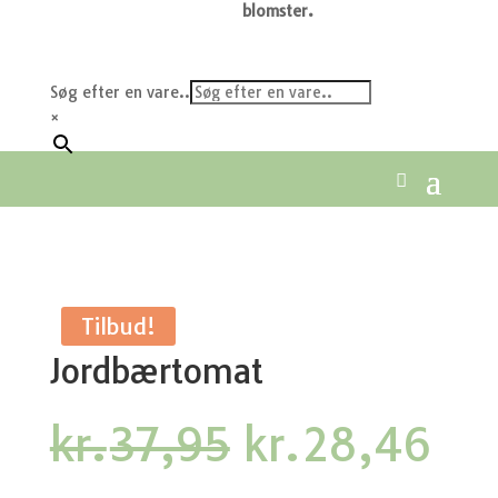
blomster.
Søg efter en vare..
×
Tilbud!
Jordbærtomat
Den
De
kr.
37,95
kr.
28,46
oprindelige
akt
pris
pri