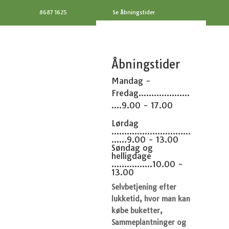
8687 1625
Se åbningstider
Åbningstider
Mandag -
Fredag....................
....9.00 - 17.00
Lørdag
...............................
......9.00 - 13.00
Søndag og
helligdage
................10.00 -
13.00
Selvbetjening efter
lukketid, hvor man kan
købe buketter,
Sammeplantninger og