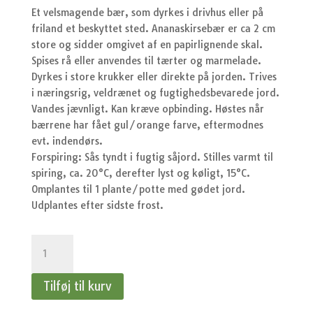
var:
er:
Et velsmagende bær, som dyrkes i drivhus eller på
kr.37,95.
kr.
friland et beskyttet sted. Ananaskirsebær er ca 2 cm
store og sidder omgivet af en papirlignende skal.
Spises rå eller anvendes til tærter og marmelade.
Dyrkes i store krukker eller direkte på jorden. Trives
i næringsrig, veldrænet og fugtighedsbevarede jord.
Vandes jævnligt. Kan kræve opbinding. Høstes når
bærrene har fået gul/orange farve, eftermodnes
evt. indendørs.
Forspiring: Sås tyndt i fugtig såjord. Stilles varmt til
spiring, ca. 20°C, derefter lyst og køligt, 15°C.
Omplantes til 1 plante/potte med gødet jord.
Udplantes efter sidste frost.
Jordbærtomat
antal
Tilføj til kurv