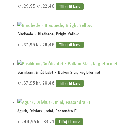
Den
Den
kr.
29,95
kr.
22,46
Tilføj til kurv
oprindelige
aktuelle
pris
pris
var:
er:
Bladbede – Bladbede, Bright Yellow
kr.29,95.
kr.22,46.
Den
Den
kr.
37,95
kr.
28,46
Tilføj til kurv
oprindelige
aktuelle
pris
pris
var:
er:
Basilikum, Småbladet – Balkon Star, kugleformet
kr.37,95.
kr.28,46.
Den
Den
kr.
37,95
kr.
28,46
Tilføj til kurv
oprindelige
aktuelle
pris
pris
var:
er:
Agurk, Drivhus-, mini, Passandra F1
kr.37,95.
kr.28,46.
Den
Den
kr.
44,95
kr.
33,71
Tilføj til kurv
oprindelige
aktuelle