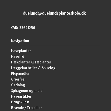
duelund@duelundsplanteskole.dk
CVR: 33621256
Navigation
Haveplanter
Havefrø
Hækplanter & Læplanter
Læggekartofler & Spiseløg
Plejemidler
Græsfrø
Gødning
Sphagnum og muld
Haveartikler
Brugskunst
Brænde/Træpiller