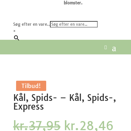
blomster.
Søg efter en vare..
×
Tilbud!
Kål, Spids- – Kål, Spids-,
Express
Den
De
kr.
37,95
kr.
28,46