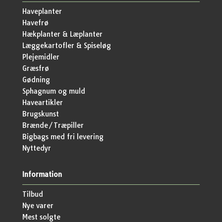
Haveplanter
Havefrø
Hækplanter & Læplanter
Læggekartofler & Spiseløg
Plejemidler
Græsfrø
Gødning
Sphagnum og muld
Haveartikler
Brugskunst
Brænde/Træpiller
Bigbags med fri levering
Nyttedyr
Information
Tilbud
Nye varer
Mest solgte