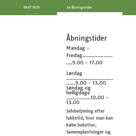
8687 1625
Se åbningstider
Åbningstider
Mandag -
Fredag....................
....9.00 - 17.00
Lørdag
...............................
......9.00 - 13.00
Søndag og
helligdage
................10.00 -
13.00
Selvbetjening efter
lukketid, hvor man kan
købe buketter,
Sammeplantninger og