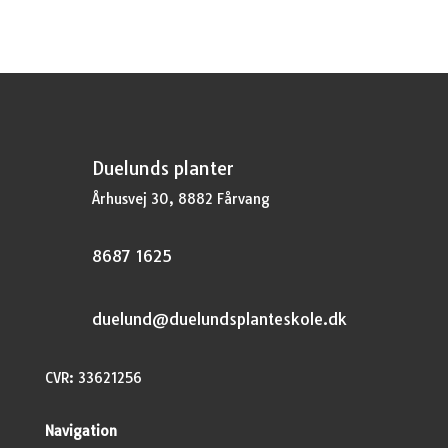
kr.44,95.
kr.33,71.
Duelunds planter
Århusvej 30, 8882 Fårvang
8687 1625
duelund@duelundsplanteskole.dk
CVR: 33621256
Navigation