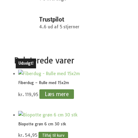
Trustpilot
4.6 ud af 5 stjerner
Relaterede varer
Udsolgt!
Fiberdug – Rulle med 15x2m
Læs mere
kr.
119,95
Biopotte grøn 6 cm 30 stk
kr.
54,95
Tilføj til kurv