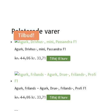
Relaterede varer
Tilbud!
Tilbud!
Tilbud!
Tilbud!
Tilbud!
Agurk, Drivhus-, mini, Passandra F1
Den
Den
kr.
44,95
kr.
33,71
Tilføj til kurv
oprindelige
aktuelle
pris
pris
var:
er:
kr.44,95.
kr.33,71.
Agurk, Frilands – Agurk, Drue-, Frilands-, Profi F1
Den
Den
kr.
44,95
kr.
33,71
Tilføj til kurv
oprindelige
aktuelle
pris
pris