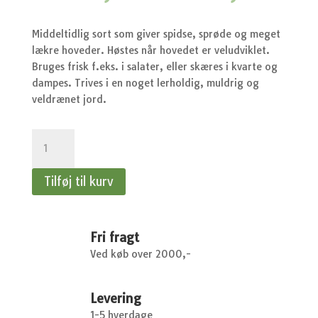
oprindelige
akt
pris
pri
var:
er:
Middeltidlig sort som giver spidse, sprøde og meget
kr.37,95.
kr.
lækre hoveder. Høstes når hovedet er veludviklet.
Bruges frisk f.eks. i salater, eller skæres i kvarte og
dampes. Trives i en noget lerholdig, muldrig og
veldrænet jord.
Kål,
Spids-
-
Tilføj til kurv
Kål,
Spids-,
Express
antal
Fri fragt
Ved køb over 2000,-
Levering
1-5 hverdage