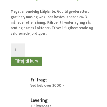
oprindelige
aktu
pris
pris
var:
er:
Meget anvendelig kålplante. God til gryderetter,
kr.20,95.
kr.1
gratiner, mos og wok. Kan høstes løbende ca. 3
måneder efter såning. Kålroer til vinterlagring sås
sent og høstes i oktober. Trives i fugtbevarende og
veldrænede jordtyper.
Kålroe
-
Kålroe,
Tilføj til kurv
Wilhelmsburger
antal
Fri fragt
Ved køb over 2000,-
Levering
1-5 hverdage