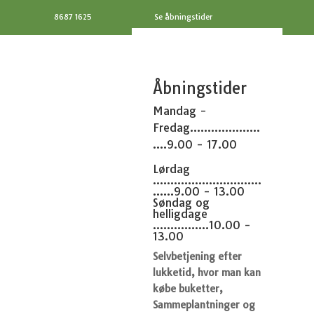
8687 1625
Se åbningstider
Åbningstider
Mandag -
Fredag....................
....9.00 - 17.00
Lørdag
...............................
......9.00 - 13.00
Søndag og
helligdage
................10.00 -
13.00
Selvbetjening efter
lukketid, hvor man kan
købe buketter,
Sammeplantninger og