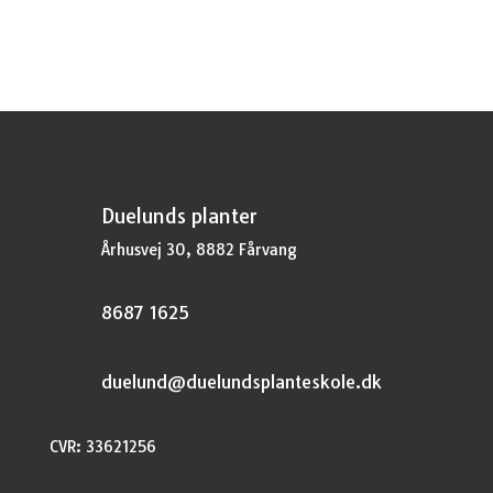
var:
er:
kr.37,95.
kr.28,46.
Duelunds planter
Århusvej 30, 8882 Fårvang
8687 1625
duelund@duelundsplanteskole.dk
CVR: 33621256