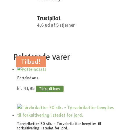
Trustpilot
4.6 ud af 5 stjerner
Relaterede varer
Tilbud!
Tilbud!
Potteindsats
kr.
41,95
Tilføj til kurv
Tørvbriketter 30 stk. – Tørvebriketter benyttes til
forkultivering i stedet for jord.