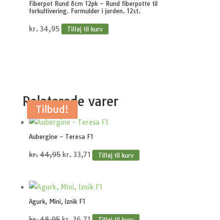
Fiberpot Rund 8cm 12pk – Rund fiberpotte til
forkultivering. Formulder i jorden. 12st.
kr.
34,95
Tilføj til kurv
Relaterede varer
Tilbud!
Tilbud!
Tilbud!
Tilbud!
Tilbud!
Aubergine – Teresa F1
Den
Den
kr.
44,95
kr.
33,71
Tilføj til kurv
oprindelige
aktuelle
pris
pris
var:
er:
Agurk, Mini, Iznik F1
kr.44,95.
kr.33,71.
Den
Den
kr.
48,95
kr.
36,71
Tilføj til kurv