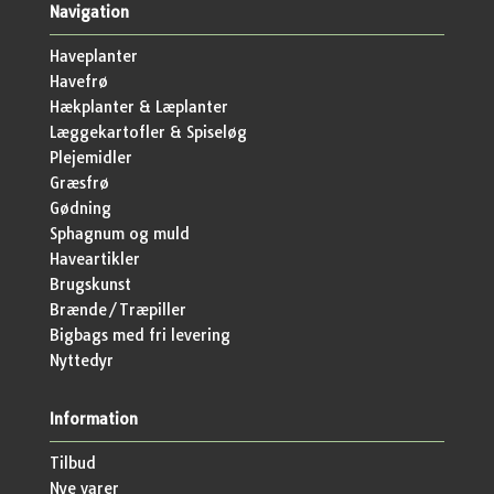
Navigation
Haveplanter
Havefrø
Hækplanter & Læplanter
Læggekartofler & Spiseløg
Plejemidler
Græsfrø
Gødning
Sphagnum og muld
Haveartikler
Brugskunst
Brænde/Træpiller
Bigbags med fri levering
Nyttedyr
Information
Tilbud
Nye varer