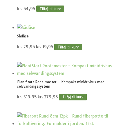
kr.
54,95
Tilføj til kurv
Sådåse
Den
Den
kr.
29,95
kr.
19,95
Tilføj til kurv
oprindelige
aktuelle
pris
pris
var:
er:
kr.29,95.
kr.19,95.
PlantStart Root-master – Kompakt minidrivhus med
selvvandingssystem
Den
Den
kr.
319,95
kr.
279,95
Tilføj til kurv
oprindelige
aktuelle
pris
pris
var:
er:
kr.319,95.
kr.279,95.