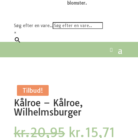
blomster.
Søg efter en vare..
×
Tilbud!
Kålroe – Kålroe,
Wilhelmsburger
Den
Den
kr.
20,95
kr.
15,71