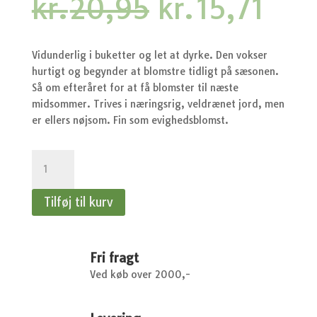
Den
Den
kr.
20,95
kr.
15,71
oprindelige
aktu
pris
pris
var:
er:
Vidunderlig i buketter og let at dyrke. Den vokser
kr.20,95.
kr.1
hurtigt og begynder at blomstre tidligt på sæsonen.
Så om efteråret for at få blomster til næste
midsommer. Trives i næringsrig, veldrænet jord, men
er ellers nøjsom. Fin som evighedsblomst.
Kornblomst
-
Kornblomst,
Tilføj til kurv
Blue
Boy,
blå
antal
Fri fragt
Ved køb over 2000,-