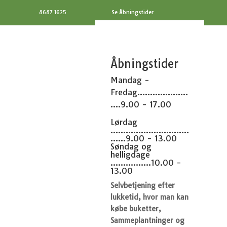
8687 1625
Se åbningstider
Åbningstider
Mandag -
Fredag....................
....9.00 - 17.00
Lørdag
...............................
......9.00 - 13.00
Søndag og
helligdage
................10.00 -
13.00
Selvbetjening efter
lukketid, hvor man kan
købe buketter,
Sammeplantninger og