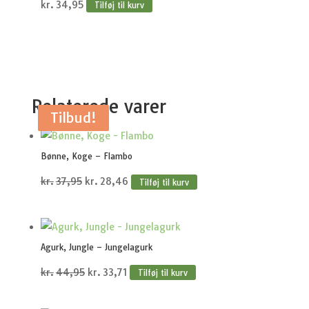
kr.
34,95
Tilføj til kurv
Relaterede varer
Tilbud!
Tilbud!
Tilbud!
Tilbud!
Tilbud!
Bønne, Koge – Flambo
Den
Den
kr.
37,95
kr.
28,46
Tilføj til kurv
oprindelige
aktuelle
pris
pris
var:
er:
Agurk, Jungle – Jungelagurk
kr.37,95.
kr.28,46.
Den
Den
kr.
44,95
kr.
33,71
Tilføj til kurv
oprindelige
aktuelle
pris
pris