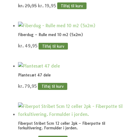
Den
Den
kr.
29,95
kr.
19,95
Tilføj til kurv
oprindelige
aktuelle
pris
pris
var:
er:
Fiberdug – Rulle med 10 m2 (5x2m)
kr.29,95.
kr.19,95.
kr.
49,95
Tilføj til kurv
Plantesæt 47 dele
kr.
79,95
Tilføj til kurv
Fiberpot Stribet 5cm 12 celler 2pk – Fiberpotte til
forkultivering. Formulder i jorden.