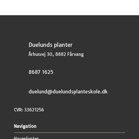
Duelunds planter
Århusvej 30, 8882 Fårvang
8687 1625
duelund@duelundsplanteskole.dk
CVR: 33621256
Navigation
Haveplanter