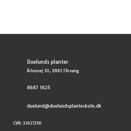
pris
pris
var:
er:
kr.20,95.
kr.15,71.
Duelunds planter
Århusvej 30, 8882 Fårvang
8687 1625
duelund@duelundsplanteskole.dk
CVR: 33621256