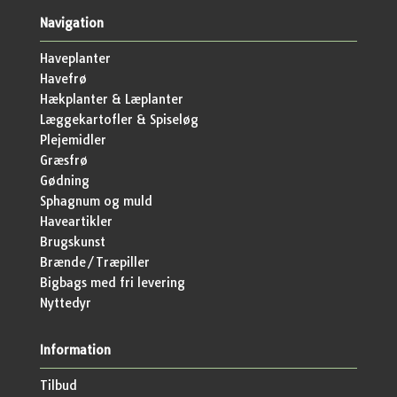
Navigation
Haveplanter
Havefrø
Hækplanter & Læplanter
Læggekartofler & Spiseløg
Plejemidler
Græsfrø
Gødning
Sphagnum og muld
Haveartikler
Brugskunst
Brænde/Træpiller
Bigbags med fri levering
Nyttedyr
Information
Tilbud