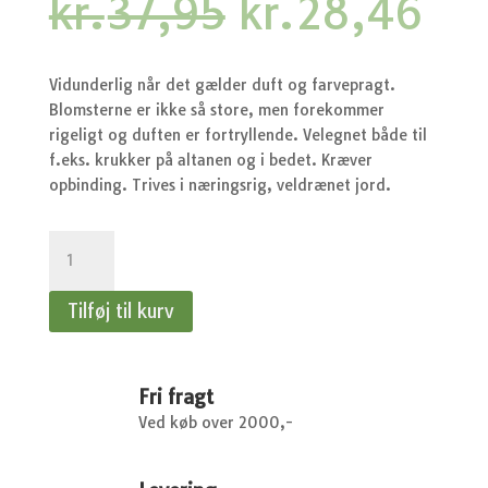
Den
De
kr.
37,95
kr.
28,46
oprindelige
akt
pris
pri
var:
er:
Vidunderlig når det gælder duft og farvepragt.
kr.37,95.
kr.
Blomsterne er ikke så store, men forekommer
rigeligt og duften er fortryllende. Velegnet både til
f.eks. krukker på altanen og i bedet. Kræver
opbinding. Trives i næringsrig, veldrænet jord.
Ærteblomst
-
Ærteblomst,
Tilføj til kurv
Old
Spice
Mix
antal
Fri fragt
Ved køb over 2000,-