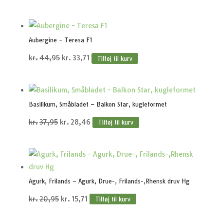
oprindelige
aktuelle
pris
pris
var:
er:
Aubergine – Teresa F1
kr.37,95.
kr.28,46.
Den
Den
kr.
44,95
kr.
33,71
Tilføj til kurv
oprindelige
aktuelle
pris
pris
var:
er:
Basilikum, Småbladet – Balkon Star, kugleformet
kr.44,95.
kr.33,71.
Den
Den
kr.
37,95
kr.
28,46
Tilføj til kurv
oprindelige
aktuelle
pris
pris
var:
er:
kr.37,95.
kr.28,46.
Agurk, Frilands – Agurk, Drue-, Frilands-,Rhensk druv Hg
Den
Den
kr.
20,95
kr.
15,71
Tilføj til kurv
oprindelige
aktuelle