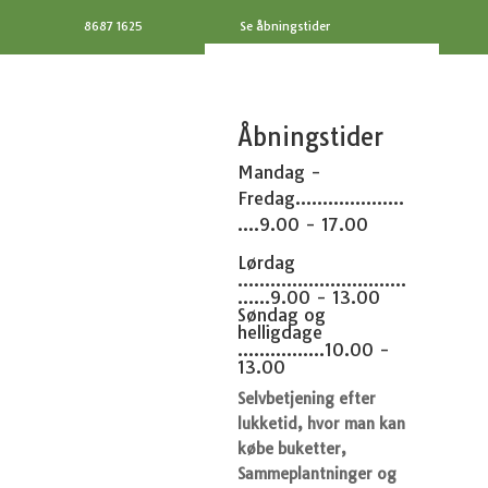
8687 1625
Se åbningstider
Åbningstider
Mandag -
Fredag....................
....9.00 - 17.00
Lørdag
...............................
......9.00 - 13.00
Søndag og
helligdage
................10.00 -
13.00
Selvbetjening efter
lukketid, hvor man kan
købe buketter,
Sammeplantninger og