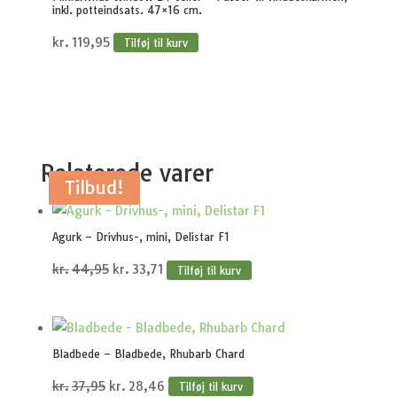
inkl. potteindsats. 47×16 cm.
kr.
119,95
Tilføj til kurv
Relaterede varer
Tilbud!
Tilbud!
Tilbud!
Tilbud!
Tilbud!
Agurk – Drivhus-, mini, Delistar F1
Den
Den
kr.
44,95
kr.
33,71
Tilføj til kurv
oprindelige
aktuelle
pris
pris
var:
er:
Bladbede – Bladbede, Rhubarb Chard
kr.44,95.
kr.33,71.
Den
Den
kr.
37,95
kr.
28,46
Tilføj til kurv