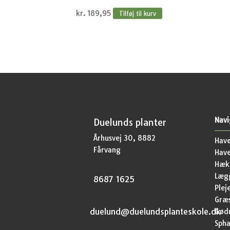
kr.
189,95
Tilføj til kurv
Navi
Duelunds planter
Århusvej 30, 8882
Have
Fårvang
Hav
Hækp
Lægg
8687 1625
Plej
Græ
duelund@duelundsplanteskole.dk
Gød
Sph