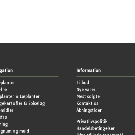
gation
Information
planter
Tilbud
efrø
Nye varer
lanter & Læplanter
Mest solgte
ekartofler & Spiseløg
Kontakt os
emidler
Åbningstider
sfrø
Privatlivspolitik
ning
Handelsbetingelser
agnum og muld