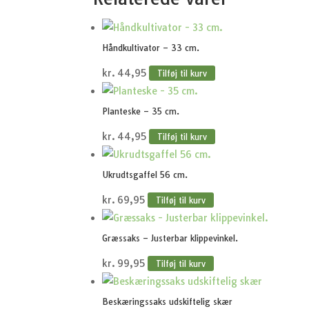
Håndkultivator – 33 cm.
kr.
44,95
Tilføj til kurv
Planteske – 35 cm.
kr.
44,95
Tilføj til kurv
Ukrudtsgaffel 56 cm.
kr.
69,95
Tilføj til kurv
Græssaks – Justerbar klippevinkel.
kr.
99,95
Tilføj til kurv
Beskæringssaks udskiftelig skær