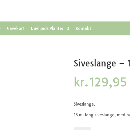
e
Gavekort
Duelunds Planter
Kontakt
Siveslange – 
kr.
129,95
Siveslange.
15 m. lang siveslange, med h
Siveslange