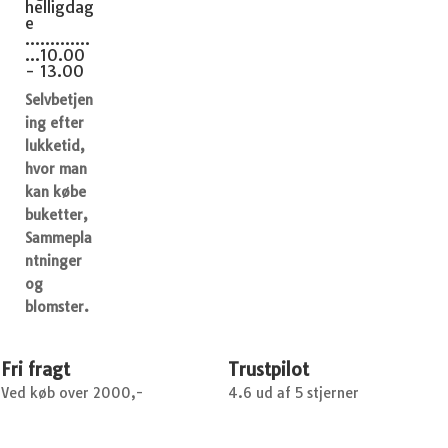
helligdag
e
.............
...10.00
- 13.00
Selvbetjen
ing efter
lukketid,
hvor man
kan købe
buketter,
Sammepla
ntninger
og
blomster.
Fri fragt
Trustpilot
Ved køb over 2000,-
4.6 ud af 5 stjerner