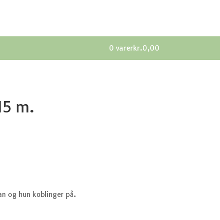
0 varer
kr.0,00
15 m.
an og hun koblinger på.