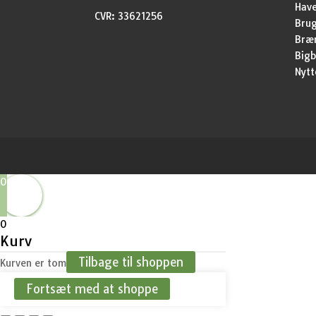
Have
CVR: 33621256
Brug
Bræ
Bigb
Nytt
0
0
Kurv
Tilbage til shoppen
Kurven er tom
Fortsæt med at shoppe