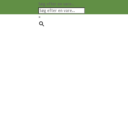
Søg efter en vare..
×