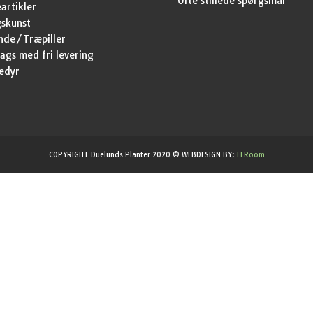
Ofte stillede spørgsmål
artikler
skunst
nde/Træpiller
ags med fri levering
edyr
COPYRIGHT Duelunds Planter 2020 © WEBDESIGN BY:
ITRoom