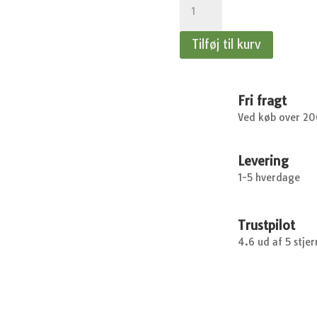
-
15
Tilføj til kurv
m.
antal
Fri fragt
Ved køb over 2
Levering
1-5 hverdage
Trustpilot
4.6 ud af 5 stjer