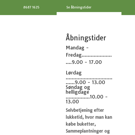
8687 1625
Se åbningstider
Åbningstider
Mandag -
Fredag....................
....9.00 - 17.00
Lørdag
...............................
......9.00 - 13.00
Søndag og
helligdage
................10.00 -
13.00
Selvbetjening efter
lukketid, hvor man kan
købe buketter,
Sammeplantninger og