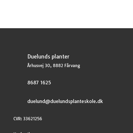
var:
er:
kr.37,95.
kr.28,46.
Duelunds planter
Århusvej 30, 8882 Fårvang
8687 1625
duelund@duelundsplanteskole.dk
CVR: 33621256