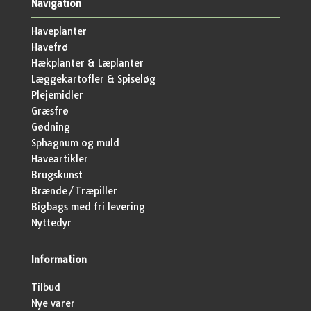
Navigation
Haveplanter
Havefrø
Hækplanter & Læplanter
Læggekartofler & Spiseløg
Plejemidler
Græsfrø
Gødning
Sphagnum og muld
Haveartikler
Brugskunst
Brænde/Træpiller
Bigbags med fri levering
Nyttedyr
Information
Tilbud
Nye varer