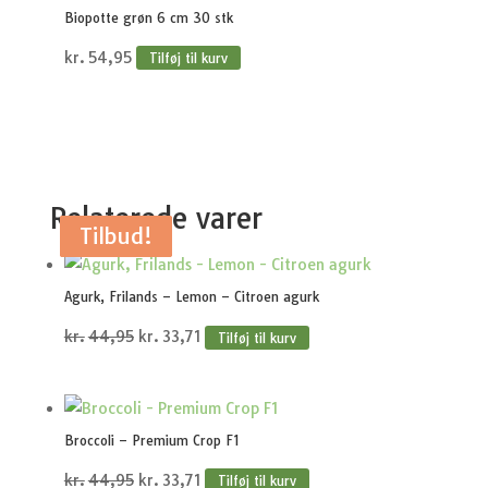
Biopotte grøn 6 cm 30 stk
kr.
54,95
Tilføj til kurv
Relaterede varer
Tilbud!
Tilbud!
Tilbud!
Tilbud!
Tilbud!
Agurk, Frilands – Lemon – Citroen agurk
Den
Den
kr.
44,95
kr.
33,71
Tilføj til kurv
oprindelige
aktuelle
pris
pris
var:
er:
Broccoli – Premium Crop F1
kr.44,95.
kr.33,71.
Den
Den
kr.
44,95
kr.
33,71
Tilføj til kurv