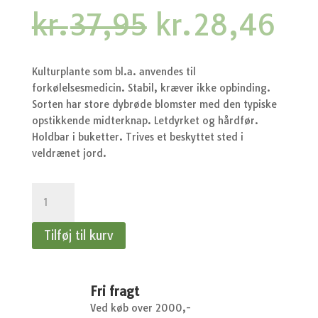
Den
De
kr.
37,95
kr.
28,46
oprindelige
akt
pris
pri
var:
er:
Kulturplante som bl.a. anvendes til
kr.37,95.
kr.
forkølelsesmedicin. Stabil, kræver ikke opbinding.
Sorten har store dybrøde blomster med den typiske
opstikkende midterknap. Letdyrket og hårdfør.
Holdbar i buketter. Trives et beskyttet sted i
veldrænet jord.
Solhat,
Havepurpur-
-
Tilføj til kurv
Solhat,
Havepurpur-,
Starlight,
rød
Fri fragt
antal
Ved køb over 2000,-