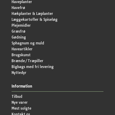
Haveplanter
Havefrø
Hækplanter & Læplanter
Læggekartofler & Spiseløg
Plejemidler
Græsfrø
Gødning
Sphagnum og muld
Haveartikler
Brugskunst
Brænde/Træpiller
Bigbags med fri levering
Nyttedyr
Information
Tilbud
Nye varer
Mest solgte
Kontakt os