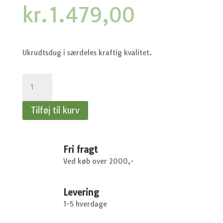
kr.
1.479,00
Ukrudtsdug i særdeles kraftig kvalitet.
Ukrudtsdug
-
Mypex
Tilføj til kurv
-
165
cm.
x
Fri fragt
100
Ved køb over 2000,-
m.
antal
Levering
1-5 hverdage