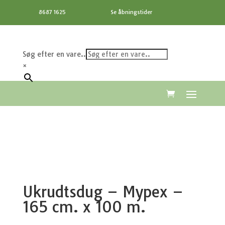
8687 1625
Se åbningstider
Søg efter en vare..
×
Ukrudtsdug – Mypex –
165 cm. x 100 m.