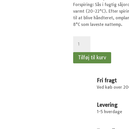
Forspiring: Sås i fugtig såjo
varmt (20-22°C). Efter spirin
til at blive håndteret, ompla
8°C som laveste nattemp.
Chilipeber
Padron
antal
Tilføj til kurv
Fri fragt
Ved køb over 2
Levering
1-5 hverdage