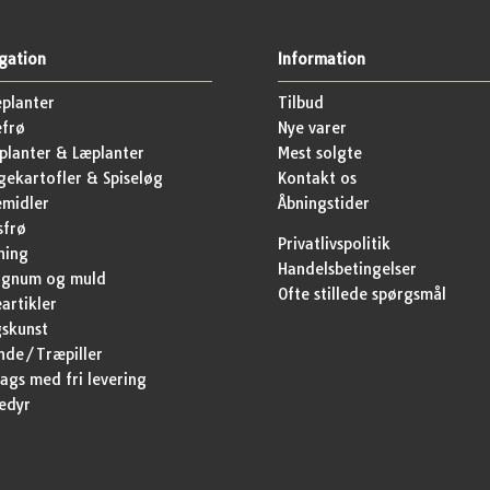
gation
Information
planter
Tilbud
efrø
Nye varer
lanter & Læplanter
Mest solgte
ekartofler & Spiseløg
Kontakt os
emidler
Åbningstider
sfrø
Privatlivspolitik
ning
Handelsbetingelser
agnum og muld
Ofte stillede spørgsmål
artikler
skunst
nde/Træpiller
ags med fri levering
edyr