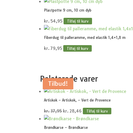
Plastpotte 9 cm, 10 cm dyb
kr.
54,95
Tilføj til kurv
Fiberdug til palleramme, med elastik 1,4×1,8 m
kr.
79,95
Tilføj til kurv
Relaterede varer
Tilbud!
Tilbud!
Tilbud!
Tilbud!
Tilbud!
Artiskok – Artiskok, – Vert de Provence
Den
Den
kr.
37,95
kr.
28,46
Tilføj til kurv
oprindelige
aktuelle
pris
pris
Brøndkarse – Brøndkarse