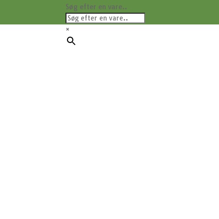
Søg efter en vare..
×