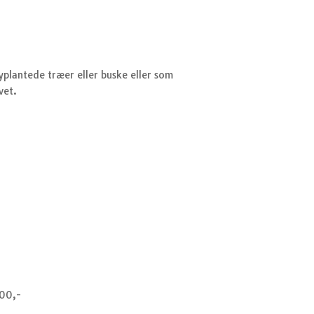
yplantede træer eller buske eller som
vet.
000,-