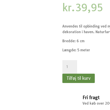
kr.
39,95
Anvendes til opbinding ved n
dekoration i haven. Naturfar
Bredde: 6 cm
Længde: 5 meter
Jutegarn
-
5
Tilføj til kurv
meter
antal
Fri fragt
Ved køb over 2