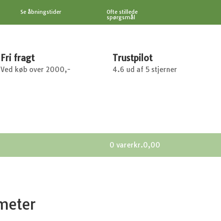
Se åbningstider
Ofte stillede
spørgsmål
Fri fragt
Trustpilot
Ved køb over 2000,-
4.6 ud af 5 stjerner
0 varer
kr.0,00
meter