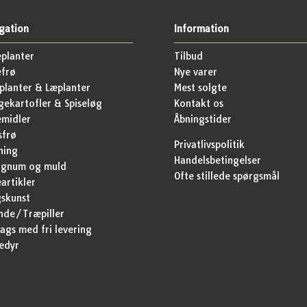
gation
Information
planter
Tilbud
efrø
Nye varer
lanter & Læplanter
Mest solgte
ekartofler & Spiseløg
Kontakt os
emidler
Åbningstider
sfrø
Privatlivspolitik
ning
Handelsbetingelser
agnum og muld
Ofte stillede spørgsmål
artikler
skunst
nde/Træpiller
ags med fri levering
edyr