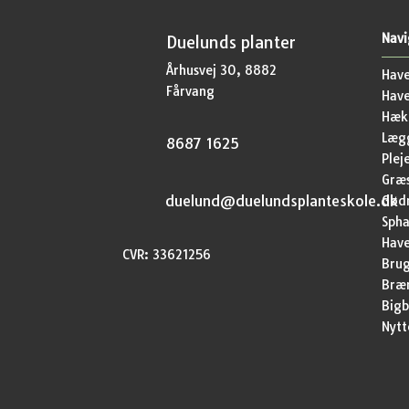
Navi
Duelunds planter
Århusvej 30, 8882
Have
Fårvang
Hav
Hækp
Lægg
8687 1625
Plej
Græ
duelund@duelundsplanteskole.dk
Gød
Sph
Have
CVR: 33621256
Brug
Bræ
Bigb
Nytt