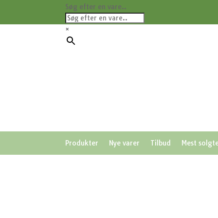
Søg efter en vare..
×
Produkter
Nye varer
Tilbud
Mest solgt