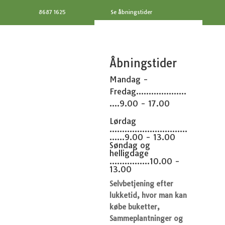
8687 1625
Se åbningstider
Åbningstider
Mandag -
Fredag....................
....9.00 - 17.00
Lørdag
...............................
......9.00 - 13.00
Søndag og
helligdage
................10.00 -
13.00
Selvbetjening efter
lukketid, hvor man kan
købe buketter,
Sammeplantninger og