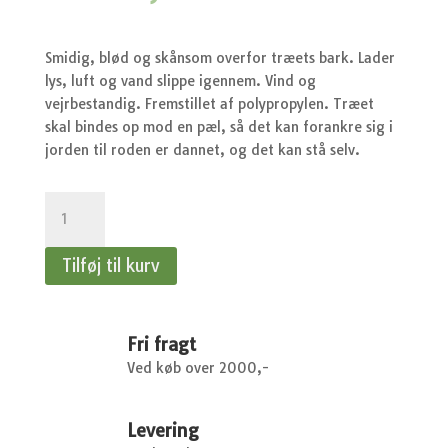
Smidig, blød og skånsom overfor træets bark. Lader
lys, luft og vand slippe igennem. Vind og
vejrbestandig. Fremstillet af polypropylen. Træet
skal bindes op mod en pæl, så det kan forankre sig i
jorden til roden er dannet, og det kan stå selv.
Træ
opbindere
-
Tilføj til kurv
2
stk/3m
antal
Fri fragt
Ved køb over 2000,-
Levering