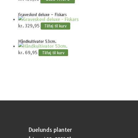
Graveskovl deluxe – Fiskars
kr.
329,95
Tilføj til kurv
Håndkultivator 53cm.
kr.
69,95
Tilføj til kurv
Duelunds planter