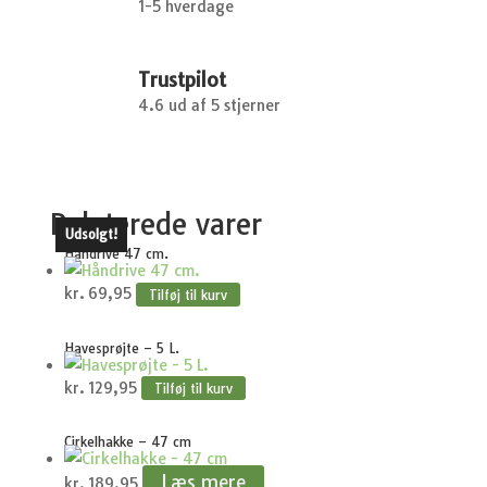
1-5 hverdage
Trustpilot
4.6 ud af 5 stjerner
Relaterede varer
Udsolgt!
Håndrive 47 cm.
kr.
69,95
Tilføj til kurv
Havesprøjte – 5 L.
kr.
129,95
Tilføj til kurv
Cirkelhakke – 47 cm
Læs mere
kr.
189,95