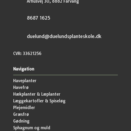
Århusvej 30, 8882 Fårvang
8687 1625
duelund@duelundsplanteskole.dk
CVR: 33621256
Navigation
Haveplanter
Havefrø
Hækplanter & Læplanter
Læggekartofler & Spiseløg
Plejemidler
Græsfrø
Gødning
Sphagnum og muld