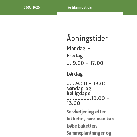
8687 1625
Se åbningstider
Åbningstider
Mandag -
Fredag....................
....9.00 - 17.00
Lørdag
...............................
......9.00 - 13.00
Søndag og
helligdage
................10.00 -
13.00
Selvbetjening efter
lukketid, hvor man kan
købe buketter,
Sammeplantninger og