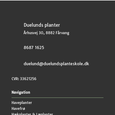
Duelunds planter
Århusvej 30, 8882 Fårvang
8687 1625
duelund@duelundsplanteskole.dk
CVR: 33621256
Navigation
Haveplanter
Havefrø
Hækplanter & Læplanter