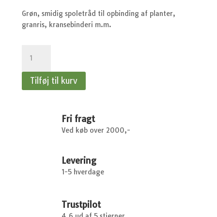
Grøn, smidig spoletråd til opbinding af planter,
granris, kransebinderi m.m.
Spoletråd
-
30
Tilføj til kurv
m
antal
Fri fragt
Ved køb over 2000,-
Levering
1-5 hverdage
Trustpilot
4.6 ud af 5 stjerner