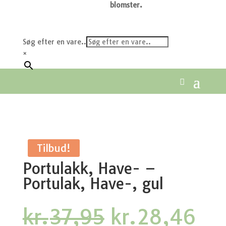
blomster.
Søg efter en vare..
×
Tilbud!
Portulakk, Have- –
Portulak, Have-, gul
Den
De
kr.
37,95
kr.
28,46