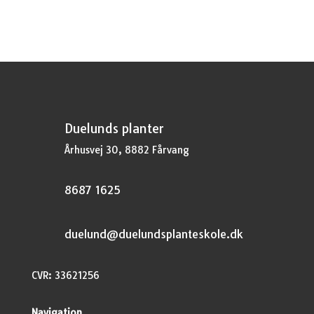
var:
er:
kr.44,95.
kr.33,71.
Duelunds planter
Århusvej 30, 8882 Fårvang
8687 1625
duelund@duelundsplanteskole.dk
CVR: 33621256
Navigation