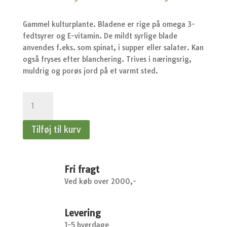
oprindelige
akt
pris
pri
var:
er:
Gammel kulturplante. Bladene er rige på omega 3-
kr.37,95.
kr.
fedtsyrer og E-vitamin. De mildt syrlige blade
anvendes f.eks. som spinat, i supper eller salater. Kan
også fryses efter blanchering. Trives i næringsrig,
muldrig og porøs jord på et varmt sted.
Portulakk,
Have-
-
Tilføj til kurv
Portulak,
Have-,
gul
antal
Fri fragt
Ved køb over 2000,-
Levering
1-5 hverdage