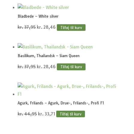
pris
pris
var:
er:
Bladbede – White silver
kr.29,95.
kr.22,46.
Den
Den
kr.
37,95
kr.
28,46
Tilføj til kurv
oprindelige
aktuelle
pris
pris
var:
er:
Basilikum, Thailandsk – Siam Queen
kr.37,95.
kr.28,46.
Den
Den
kr.
37,95
kr.
28,46
Tilføj til kurv
oprindelige
aktuelle
pris
pris
var:
er:
kr.37,95.
kr.28,46.
Agurk, Frilands – Agurk, Drue-, Frilands-, Profi F1
Den
Den
kr.
44,95
kr.
33,71
Tilføj til kurv
oprindelige
aktuelle
pris
pris