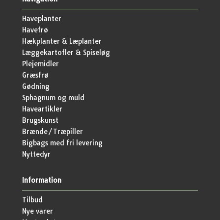
Haveplanter
Havefrø
Hækplanter & Læplanter
Læggekartofler & Spiseløg
Plejemidler
Græsfrø
Gødning
Sphagnum og muld
Haveartikler
Brugskunst
Brænde/Træpiller
Bigbags med fri levering
Nyttedyr
Information
Tilbud
Nye varer