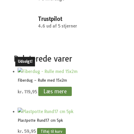
Trustpilot
4.6 ud af 5 stjerner
Relaterede varer
Udsolgt!
Fiberdug – Rulle med 15x2m
Læs mere
kr.
119,95
Plastpotte Rund17 cm 5pk
kr.
59,95
Tilføj til kurv