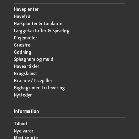
Haveplanter
Havefrø
Hækplanter & Læplanter
Læggekartofler & Spiseløg
Plejemidler
Græsfrø
Gødning
Sphagnum og muld
Haveartikler
Brugskunst
Brænde/Træpiller
Bigbags med fri levering
Nyttedyr
Information
Tilbud
Nye varer
Mest solgte