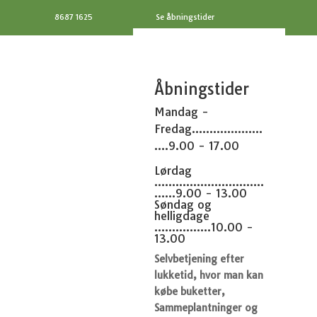
8687 1625
Se åbningstider
Åbningstider
Mandag -
Fredag....................
....9.00 - 17.00
Lørdag
...............................
......9.00 - 13.00
Søndag og
helligdage
................10.00 -
13.00
Selvbetjening efter
lukketid, hvor man kan
købe buketter,
Sammeplantninger og