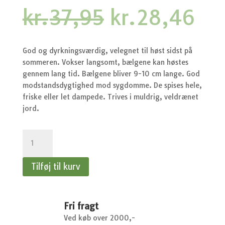
Den
De
kr.
37,95
kr.
28,46
oprindelige
akt
pris
pri
var:
er:
God og dyrkningsværdig, velegnet til høst sidst på
kr.37,95.
kr.
sommeren. Vokser langsomt, bælgene kan høstes
gennem lang tid. Bælgene bliver 9-10 cm lange. God
modstandsdygtighed mod sygdomme. De spises hele,
friske eller let dampede. Trives i muldrig, veldrænet
jord.
Ært,
Sukker-
-
Tilføj til kurv
Ært,
Sukker-,
halvhøj,
Oregon
Fri fragt
Sugar
Ved køb over 2000,-