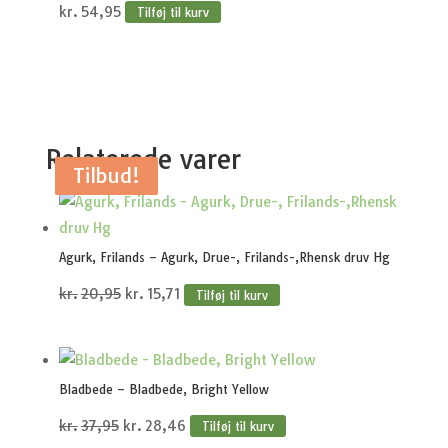
kr.
54,95
Tilføj til kurv
Relaterede varer
Tilbud!
Tilbud!
Tilbud!
Tilbud!
Tilbud!
Agurk, Frilands – Agurk, Drue-, Frilands-,Rhensk druv Hg
Den
Den
kr.
20,95
kr.
15,71
Tilføj til kurv
oprindelige
aktuelle
pris
pris
var:
er:
Bladbede – Bladbede, Bright Yellow
kr.20,95.
kr.15,71.
Den
Den
kr.
37,95
kr.
28,46
Tilføj til kurv