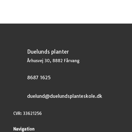
var:
er:
kr.37,95.
kr.28,46.
Duelunds planter
Århusvej 30, 8882 Fårvang
8687 1625
duelund@duelundsplanteskole.dk
CVR: 33621256
Navigation