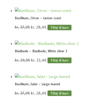
oprindelige
aktuelle
pris
pris
var:
er:
Basilikum, Citron – Lemon scent
kr.37,95.
kr.28,46.
Den
Den
kr.
37,95
kr.
28,46
Tilføj til kurv
oprindelige
aktuelle
pris
pris
var:
er:
Bladbede – Bladbede, White silver 2
kr.37,95.
kr.28,46.
Den
Den
kr.
29,95
kr.
22,46
Tilføj til kurv
oprindelige
aktuelle
pris
pris
var:
er:
Basilikum, Salat – Large leaved
kr.29,95.
kr.22,46.
Den
Den
kr.
37,95
kr.
28,46
Tilføj til kurv
oprindelige
aktuelle
pris
pris